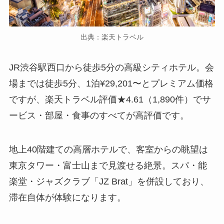
出典：楽天トラベル
JR渋谷駅西口から徒歩5分の高級シティホテル。会
場までは徒歩5分、1泊¥29,201〜とプレミアム価格
ですが、楽天トラベル評価★4.61（1,890件）でサ
ービス・部屋・食事のすべてが高評価です。
地上40階建ての高層ホテルで、客室からの眺望は
東京タワー・富士山まで見渡せる絶景。スパ・能
楽堂・ジャズクラブ「JZ Brat」を併設しており、
滞在自体が体験になります。