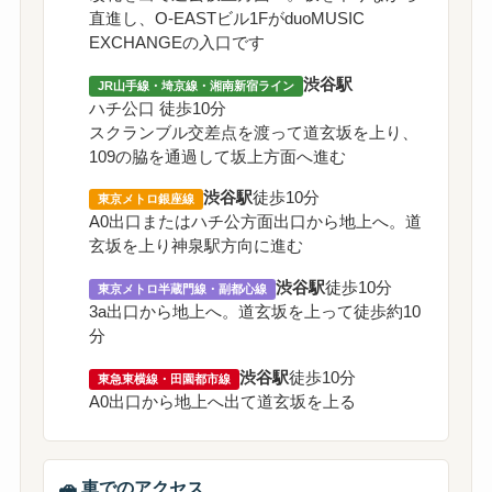
直進し、O-EASTビル1FがduoMUSIC
EXCHANGEの入口です
渋谷駅
JR山手線・埼京線・湘南新宿ライン
ハチ公口 徒歩10分
スクランブル交差点を渡って道玄坂を上り、
109の脇を通過して坂上方面へ進む
渋谷駅
徒歩10分
東京メトロ銀座線
A0出口またはハチ公方面出口から地上へ。道
玄坂を上り神泉駅方向に進む
渋谷駅
徒歩10分
東京メトロ半蔵門線・副都心線
3a出口から地上へ。道玄坂を上って徒歩約10
分
渋谷駅
徒歩10分
東急東横線・田園都市線
A0出口から地上へ出て道玄坂を上る
🚗 車でのアクセス