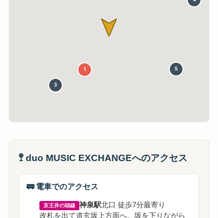
♪
5
1
3
🚏 duo MUSIC EXCHANGEへのアクセス
🚃 電車でのアクセス
神泉駅
北口 徒歩7分
最寄り
京王井の頭線
改札を出て道玄坂上方面へ。坂を下りながら