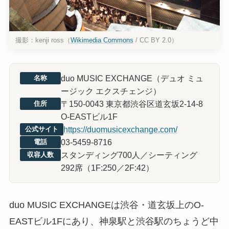
撮影：kenji ross（
Wikimedia Commons
/ CC BY 2.0）
duo MUSIC EXCHANGE（デュオ ミュ
名称
ージック エクスチェンジ）
〒150-0043 東京都渋谷区道玄坂2-14-8
住所
O-EASTビル1F
https://duomusicexchange.com/
公式サイト
03-5459-8716
電話
スタンディング700人／シーティング
収容人数
292席（1F:250／2F:42）
duo MUSIC EXCHANGEは渋谷・道玄坂上のO-
EASTビル1Fにあり、神泉駅と渋谷駅のちょうど中