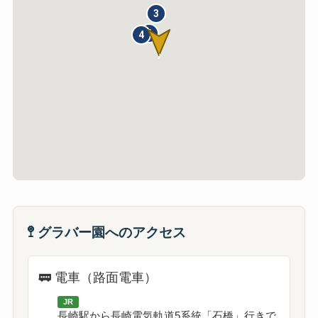
3
6
4
♪
🚏 グラバー園へのアクセス
🚃 電車（路面電車）
JR
長崎駅から長崎電気軌道5系統「石橋」行きで