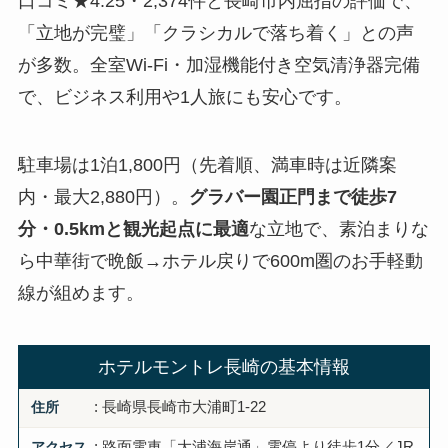
口コミ★4.25・2,374件と長崎市内屈指の評価で、
「立地が完璧」「クラシカルで落ち着く」との声
が多数。全室Wi-Fi・加湿機能付き空気清浄器完備
で、ビジネス利用や1人旅にも安心です。
駐車場は1泊1,800円（先着順、満車時は近隣案
内・最大2,880円）。
グラバー園正門まで徒歩7
分・0.5kmと観光起点に最適
な立地で、素泊まりな
ら中華街で晩飯→ホテル戻りで600m圏のお手軽動
線が組めます。
ホテルモントレ長崎の基本情報
住所
: 長崎県長崎市大浦町1-22
アクセス
: 路面電車「大浦海岸通」電停より徒歩1分／JR