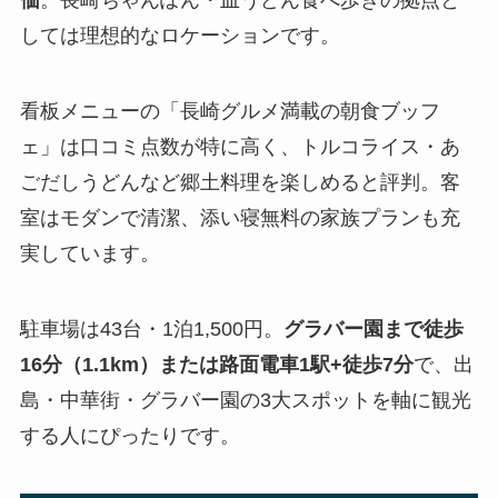
価
。長崎ちゃんぽん・皿うどん食べ歩きの拠点と
しては理想的なロケーションです。
看板メニューの「長崎グルメ満載の朝食ブッフ
ェ」は口コミ点数が特に高く、トルコライス・あ
ごだしうどんなど郷土料理を楽しめると評判。客
室はモダンで清潔、添い寝無料の家族プランも充
実しています。
駐車場は43台・1泊1,500円。
グラバー園まで徒歩
16分（1.1km）または路面電車1駅+徒歩7分
で、出
島・中華街・グラバー園の3大スポットを軸に観光
する人にぴったりです。