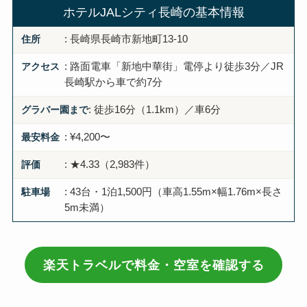
ホテルJALシティ長崎の基本情報
住所
: 長崎県長崎市新地町13-10
アクセス
: 路面電車「新地中華街」電停より徒歩3分／JR
長崎駅から車で約7分
グラバー園まで
: 徒歩16分（1.1km）／車6分
最安料金
: ¥4,200〜
評価
: ★4.33（2,983件）
駐車場
: 43台・1泊1,500円（車高1.55m×幅1.76m×長さ
5m未満）
楽天トラベルで料金・空室を確認する