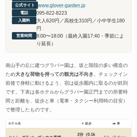
www.glover-garden.jp
公式サイト
095-822-8223
電話
大人620円／高校生310円／小中学生180
入園料
円
8:00〜18:00（最終入園17:40・季節によ
営業時間
り延長）
南山手の丘に建つグラバー園は、坂と階段の多い構造の
ため
大きな荷物を持っての観光は不向き
。チェックイン
前後で身軽に動けるよう、宿は徒歩圏内に取るのが鉄則
です。下表は各ホテルからグラバー園正門までの所要時
間と距離を、徒歩と車（電車・タクシー利用時の目安）
で整理したものです。
ホテル名
🚶 徒歩
🚗 車
2分（0.1k