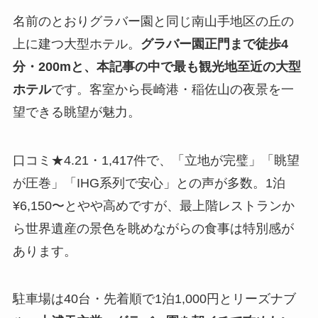
名前のとおりグラバー園と同じ南山手地区の丘の
上に建つ大型ホテル。
グラバー園正門まで徒歩4
分・200mと、本記事の中で最も観光地至近の大型
ホテル
です。客室から長崎港・稲佐山の夜景を一
望できる眺望が魅力。
口コミ★4.21・1,417件で、「立地が完璧」「眺望
が圧巻」「IHG系列で安心」との声が多数。1泊
¥6,150〜とやや高めですが、最上階レストランか
ら世界遺産の景色を眺めながらの食事は特別感が
あります。
駐車場は40台・先着順で1泊1,000円とリーズナブ