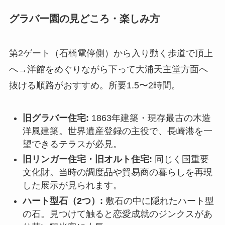
グラバー園の見どころ・楽しみ方
第2ゲート（石橋電停側）から入り動く歩道で頂上
へ→洋館をめぐりながら下って大浦天主堂方面へ
抜ける順路がおすすめ。所要1.5〜2時間。
旧グラバー住宅:
1863年建築・現存最古の木造
洋風建築。世界遺産登録の主役で、長崎港を一
望できるテラスが必見。
旧リンガー住宅・旧オルト住宅:
同じく国重要
文化財。当時の調度品や貿易商の暮らしを再現
した展示が見られます。
ハート型石（2つ）:
敷石の中に隠れたハート型
の石。見つけて触ると恋愛成就のジンクスがあ