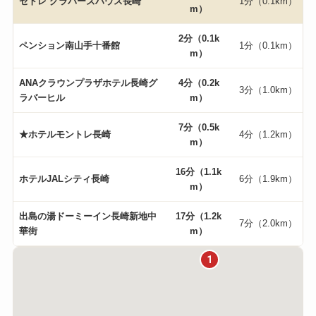
セトレ グラバーズハウス長崎
1分（0.1km）
m）
2分（0.1k
ペンション南山手十番館
1分（0.1km）
m）
ANAクラウンプラザホテル長崎グ
4分（0.2k
3分（1.0km）
ラバーヒル
m）
7分（0.5k
★ホテルモントレ長崎
4分（1.2km）
m）
16分（1.1k
ホテルJALシティ長崎
6分（1.9km）
m）
出島の湯ドーミーイン長崎新地中
17分（1.2k
7分（2.0km）
華街
m）
1