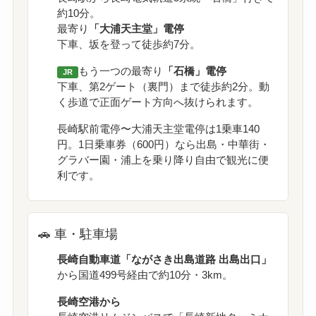
約10分。
最寄り
「大浦天主堂」電停
下車、坂を登って徒歩約7分。
もう一つの最寄り
「石橋」電停
JR
下車、第2ゲート（裏門）まで徒歩約2分。動
く歩道で正面ゲート方向へ抜けられます。
長崎駅前電停〜大浦天主堂電停は1乗車140
円。1日乗車券（600円）なら出島・中華街・
グラバー園・浦上を乗り降り自由で観光に便
利です。
🚗 車・駐車場
長崎自動車道「ながさき出島道路 出島出口」
から国道499号経由で約10分・3km。
長崎空港から