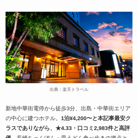
出典：楽天トラベル
新地中華街電停から徒歩3分、出島・中華街エリア
の中心に建つホテル。
1泊¥4,200〜と本記事最安ク
ラスでありながら、★4.33・口コミ2,983件と高評