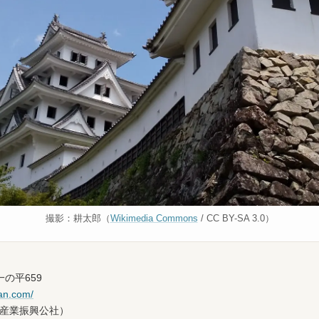
撮影：耕太郎（
Wikimedia Commons
/ CC BY-SA 3.0）
の平659
man.com/
上八幡産業振興公社）