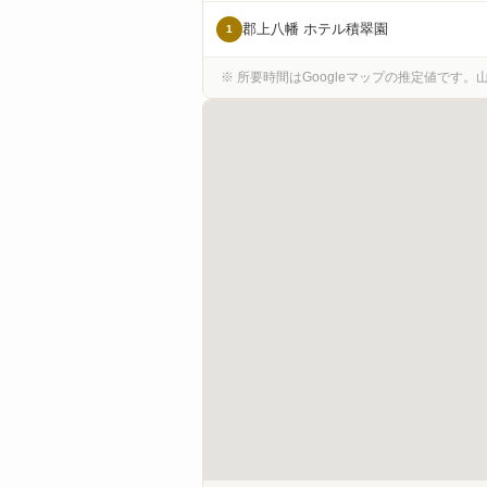
郡上八幡 ホテル積翠園
1
※ 所要時間はGoogleマップの推定値です