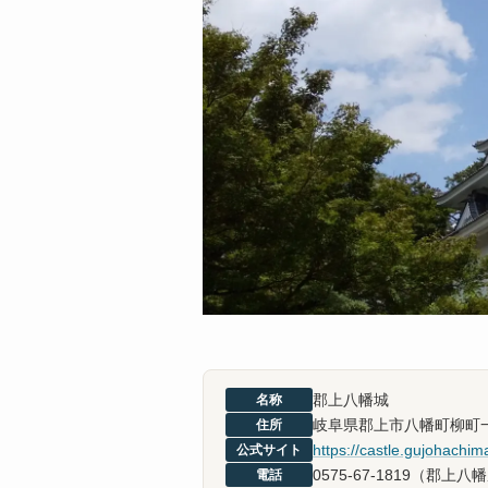
郡上八幡城
名称
岐阜県郡上市八幡町柳町一
住所
https://castle.gujohachi
公式サイト
0575-67-1819（郡
電話