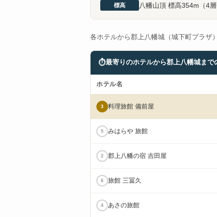
八幡山頂 標高354m（4
標高
各ホテルから郡上八幡城（城下町プラザ
⏱
最寄りのホテルから郡上八幡城まで
ホテル名
料理旅館 備前屋
3
みはらや 旅館
5
郡上八幡の宿 吉田屋
2
旅館 三冨久
6
あさの旅館
4