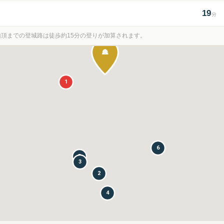
19
分
。山頂までの登城路は徒歩約15分の登りが加算されます。
🏯
1
6
5
3
2
4