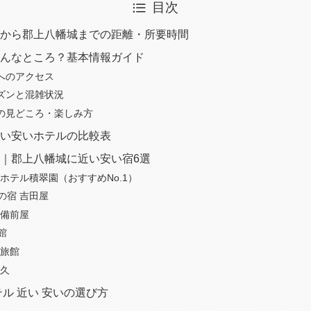
目次
から郡上八幡城までの距離・所要時間
んなところ？基本情報ガイド
へのアクセス
ズンと混雑状況
の見どころ・楽しみ方
い安いホテルの比較表
｜郡上八幡城に近い安い宿6選
幡 ホテル積翠園（おすすめNo.1）
幡の宿 吉田屋
 備前屋
館
 旅館
冨久
テル 近い 安いの選び方