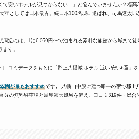
くて安いホテルが見つからない…」と悩んでいませんか？標高3
擬天守としては日本最古。続日本100名城に選ばれ、司馬遼太
周辺には、1泊6,050円〜で泊まれる素朴な旅館から城まで徒
きます。
口コミデータをもとに「郡上八幡城 ホテル 近い 安い6選」
積翠園が最もおすすめ
です。
八幡山中腹に建つ唯一の宿で
郡上
0台分の無料駐車場と展望露天風呂を備え、口コミ319件・総合評