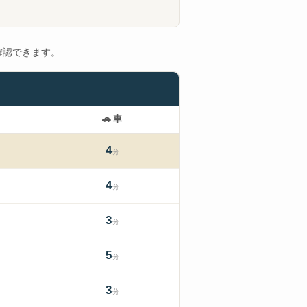
確認できます。
🚗
車
4
分
4
分
3
分
5
分
3
分