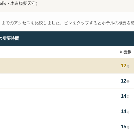
層5階・木造模擬天守）
）までのアクセスを比較しました。ピンをタップするとホテルの概要を
の所要時間
🚶
徒歩
12
分
12
分
14
分
14
分
15
分