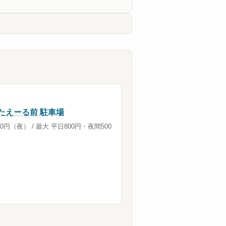
たえーる前 駐車場
0分100円（夜） / 最大 平日800円・夜間500