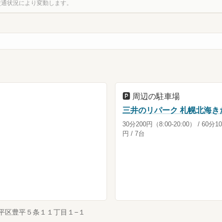
。交通状況により変動します。
2
3
6
1
4
5
🅿️
周辺の駐車場
三井のリパーク 札幌北海き
30分200円（8:00-20:00） / 6
円 / 7台
市豊平区豊平５条１１丁目１−１