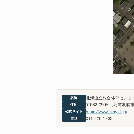
北海道立総合体育センター
名称
〒062-0905 北海道
住所
https://www.kitayell.jp/
公式サイト
011-820-1703
電話