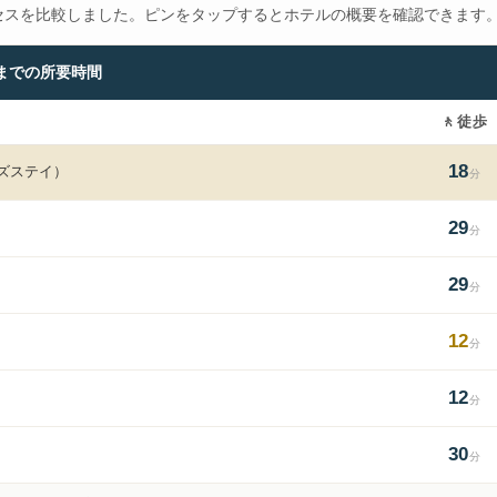
セスを比較しました。ピンをタップするとホテルの概要を確認できます
までの所要時間
🚶
徒歩
18
ズステイ）
分
29
分
29
分
12
分
12
分
30
分
u2691