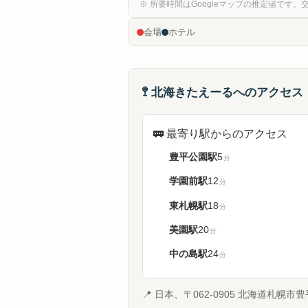
※ 所要時間はGoogleマップの推定値です
会場
ホテル
🚏
北海きたえーるへのアクセス
🚃
最寄り駅からのアクセス
豊平公園駅
5
分
学園前駅
12
分
東札幌駅
18
分
美園駅
20
分
中の島駅
24
分
📍
日本、〒062-0905 北海道札幌