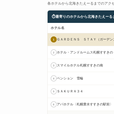
各ホテルから北海きたえーるまでのアク
⏱
最寄りのホテルから北海きたえーる
ホテル名
ＧＡＲＤＥＮＳ ＳＴＡＹ（ガーデン
1
ホテル・アンドルームス札幌すすきの
2
スマイルホテル札幌すすきの南
3
ペンション 雪輪
4
ＳＡＫＵＲＡ３４
5
アパホテル〈札幌豊水すすきの駅前〉
6