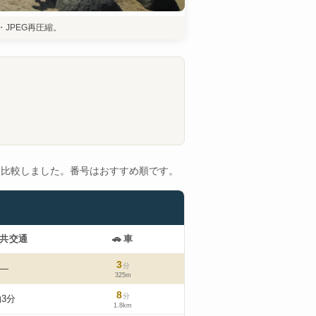
ズ・JPEG再圧縮。
を比較しました。番号はおすすめ順です。
共交通
🚗
車
3
分
—
325m
8
分
3分
1.8km