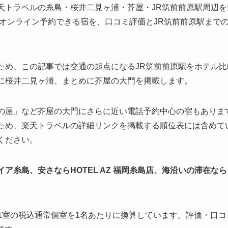
トラベルの糸島・桜井二見ヶ浦・芥屋・JR筑前前原駅周辺を洗
をオンライン予約できる宿を、口コミ評価とJR筑前前原駅まで
ため、この記事では交通の起点になるJR筑前前原駅をホテル
に桜井二見ヶ浦、まとめに芥屋の大門を掲載します。
の屋」など芥屋の大門にさらに近い電話予約中心の宿もありま
ため、楽天トラベルの詳細リンクを掲載する順位表には含めて
ください。
ア糸島、安さならHOTEL AZ 福岡糸島店、海沿いの滞在な
人2名1室の税込通常個室を1名あたりに換算しています。評価・