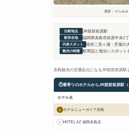
撮影：そらみみ
JR筑前前原駅
比較地点
福岡県糸島市前原中央1
駅所在地
桜井二見ヶ浦・芥屋の
代表スポット
駅周辺と海沿いスポット
観光の特徴
糸島観光の交通起点になるJR筑前前原駅
⏱
最寄りのホテルからJR筑前前原駅
ホテル名
ホテル
ニューガイア
糸島
1
HOTEL AZ 福岡
糸島
店
2