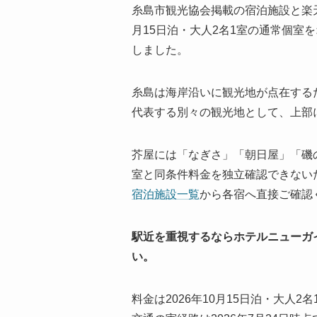
糸島市観光協会掲載の宿泊施設と楽天
月15日泊・大人2名1室の通常個室
しました。
糸島は海岸沿いに観光地が点在する
代表する別々の観光地として、上部
芥屋には「なぎさ」「朝日屋」「磯
室と同条件料金を独立確認できない
宿泊施設一覧
から各宿へ直接ご確認
駅近を重視するならホテルニューガイ
い。
料金は2026年10月15日泊・大