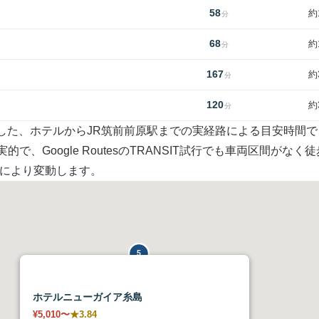
58
約
分
68
約
分
167
約
分
120
約
分
確認した、ホテルからJR筑前前原駅までの実経路による目安時間
で、Google RoutesのTRANSIT試行でも車両区間が
況により変動します。
5
6
ホテルニューガイア糸島
¥5,010〜
★3.84