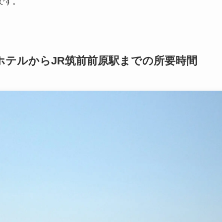
です。
ホテル
からJR筑前前原駅までの所要時間