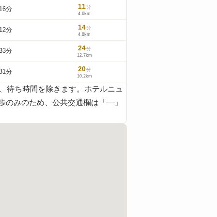
11
分
16分
4.6km
14
分
12分
4.8km
24
分
33分
12.7km
20
分
31分
10.2km
で、待ち時間を除きます。ホテルニュ
なく徒歩のみのため、公共交通欄は「—」