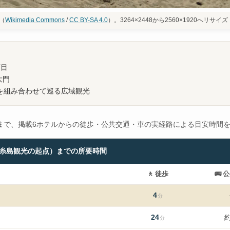
（
Wikimedia Commons
/
CC BY-SA 4.0
）。3264×2448から2560×1920へリサイ
丁目
大門
を組み合わせて巡る広域観光
まで、掲載6ホテルからの徒歩・公共交通・車の実経路による目安時間
（糸島観光の起点）までの所要時間
🚶
徒歩
🚌
公
4
分
24
約
分