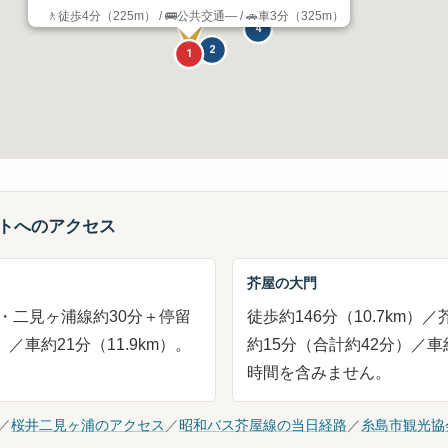
3
🚶徒歩4分（225m） / 🚌公共交通— / 🚗車3分（325m）
4
2
1
★
ットへのアクセス
芥屋の大門
野北・二見ヶ浦線約30分＋停留
徒歩約146分（10.7km
／車約21分（11.9km）。
約15分（合計約42分）／車約
時間を含みません。
／
桜井二見ヶ浦のアクセス
／
昭和バス芥屋線の当日経路
／
糸島市観光協