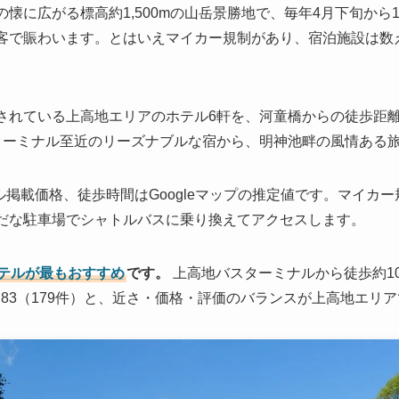
懐に広がる標高約1,500mの山岳景勝地で、毎年4月下旬から
客で賑わいます。とはいえマイカー規制があり、宿泊施設は数
されている上高地エリアのホテル6軒を、河童橋からの徒歩距離
ターミナル至近のリーズナブルな宿から、明神池畔の風情ある
ベル掲載価格、徒歩時間はGoogleマップの推定値です。マイカ
だな駐車場でシャトルバスに乗り換えてアクセスします。
テルが最もおすすめ
です。
上高地バスターミナルから徒歩約1
ー4.83（179件）と、近さ・価格・評価のバランスが上高地エリ