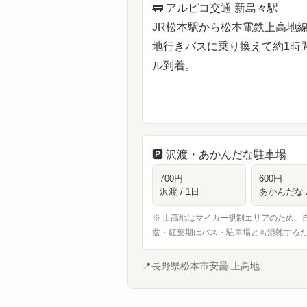
🚃
アルピコ交通 新島々駅
JR松本駅から松本電鉄上高地
地行きバスに乗り換えて約1時
ル到着。
🅿️
沢渡・あかんだな駐車場
700円
600円
沢渡 / 1日
あかんだな /
※ 上高地はマイカー規制エリアのため、
盆・紅葉期はバス・駐車場とも混雑する
📍
長野県松本市安曇 上高地