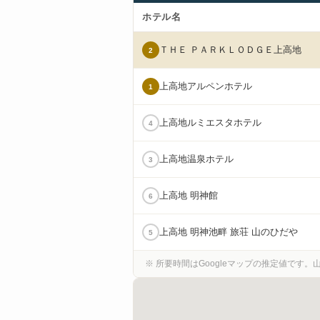
ホテル名
ＴＨＥ ＰＡＲＫＬＯＤＧＥ上高地
2
上高地アルペンホテル
1
上高地ルミエスタホテル
4
上高地温泉ホテル
3
上高地 明神館
6
上高地 明神池畔 旅荘 山のひだや
5
※ 所要時間はGoogleマップの推定値です