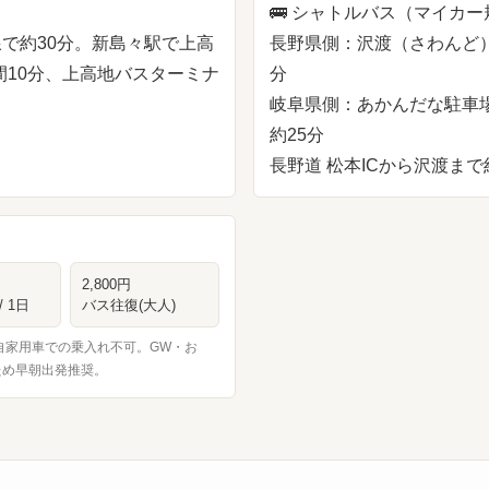
🚌
シャトルバス（マイカー
線で約30分。新島々駅で上高
長野県側：沢渡（さわんど）
間10分、上高地バスターミナ
分
岐阜県側：あかんだな駐車場
約25分
長野道 松本ICから沢渡まで
2,800円
 1日
バス往復(大人)
自家用車での乗入れ不可。GW・お
ため早朝出発推奨。