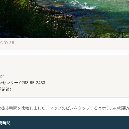
CC BY 2.5）
）
jp/
ター 0263-95-2433
季閉鎖）
の徒歩時間を比較しました。マップのピンをタップするとホテルの概要
要時間