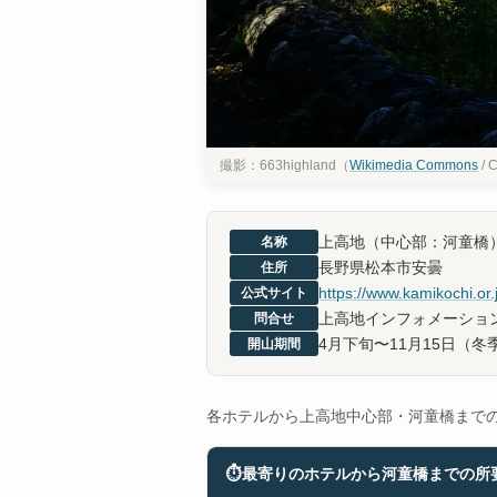
撮影：663highland（
Wikimedia Commons
/ 
上高地（中心部：河童橋
名称
長野県松本市安曇
住所
https://www.kamikochi.or.
公式サイト
上高地インフォメーションセン
問合せ
4月下旬〜11月15日（冬
開山期間
各ホテルから上高地中心部・河童橋まで
⏱
最寄りのホテルから河童橋までの所