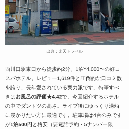
出典：楽天トラベル
西川口駅東口から徒歩約2分、1泊¥4,000〜の好コ
スパホテル。レビュー1,619件と圧倒的な口コミ数
を誇り、長年愛されている実力派です。特筆すべ
きは
お風呂の評価★4.42
で、今回紹介するホテル
の中でダントツの高さ。ライブ後にゆっくり湯船
に浸かりたい方に最適です。駐車場は4台のみです
が
1泊500円
と格安（要電話予約・5ナンバー限