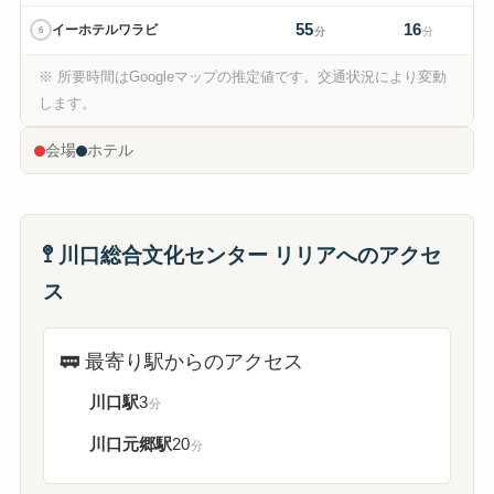
55
16
イーホテルワラビ
6
分
分
※ 所要時間はGoogleマップの推定値です。交通状況により変動
⚑
します。
1
3
4
5
6
2
会場
ホテル
🚏
川口総合文化センター リリアへのアクセ
ス
🚃
最寄り駅からのアクセス
川口駅
3
分
川口元郷駅
20
分