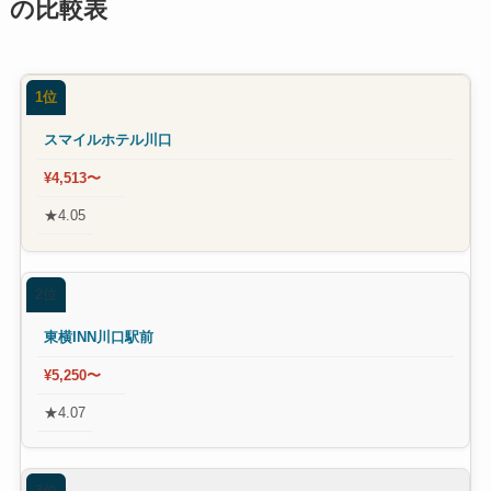
の比較表
1位
スマイルホテル川口
¥4,513〜
★4.05
2位
東横INN川口駅前
¥5,250〜
★4.07
3位