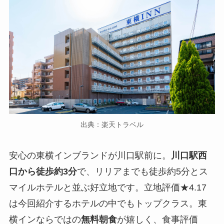
出典：楽天トラベル
安心の東横インブランドが川口駅前に。
川口駅西
口から徒歩約3分
で、リリアまでも徒歩約5分とス
マイルホテルと並ぶ好立地です。立地評価★4.17
は今回紹介するホテルの中でもトップクラス。東
横インならではの
無料朝食
が嬉しく、食事評価