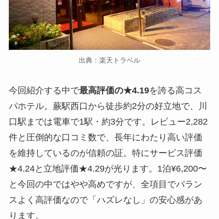
出典：楽天トラベル
今回紹介する中で
最高評価の★4.19
を誇る高コス
パホテル。蕨駅西口から徒歩約2分の好立地で、川
口駅までは電車で1駅・約3分です。レビュー2,282
件と圧倒的な口コミ数で、長年にわたり高い評価
を維持しているのが信頼の証。特にサービス評価
★4.24と立地評価★4.29が光ります。1泊¥6,200〜
と今回の中ではやや高めですが、全項目でバラン
スよく高評価なので「ハズレなし」の安心感があ
ります。