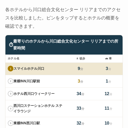
各ホテルから川口総合文化センター リリアまでのアクセ
スを比較しました。ピンをタップするとホテルの概要を
確認できます。
最寄りのホテルから川口総合文化センター リリアまでの所
⏱
要時間
ホテル名
🚶
徒歩
🚗
車
9
3
スマイルホテル川口
1
分
分
3
1
東横INN川口駅前
2
分
分
34
12
ホテル西川口ウィークリー
3
分
分
西川口ステーションホテル ステ
33
11
4
分
分
イラウンジ
32
10
東横INN西川口駅
5
分
分