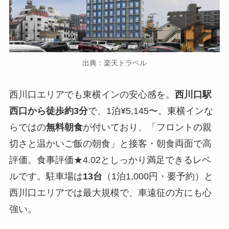
出典：楽天トラベル
西川口エリアでも東横インの安心感を。
西川口駅
西口から徒歩約3分
で、1泊¥5,145〜。東横インな
らではの
無料朝食
が付いており、「フロントの親
切さと温かいご飯の朝食」と接客・朝食両面で高
評価。食事評価★4.02としっかり満足できるレベ
ルです。駐車場は
13台
（1泊1,000円・要予約）と
西川口エリアでは最大規模で、車遠征の方にも心
強い。