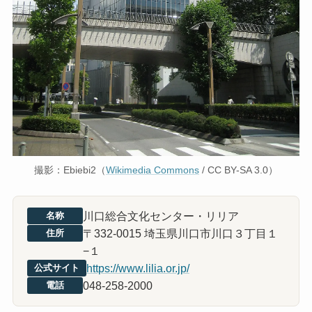
撮影：Ebiebi2（
Wikimedia Commons
/ CC BY-SA 3.0）
川口総合文化センター・リリア
名称
〒332-0015 埼玉県川口市川口３丁目１
住所
−１
https://www.lilia.or.jp/
公式サイト
048-258-2000
電話