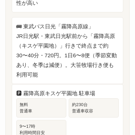
性が高い
🚌
東武バス日光「霧降高原線」
JR日光駅・東武日光駅前から「霧降高原
（キスゲ平園地）」行きで終点まで約
30〜40分・720円。1日6〜8便（季節変動
あり、冬季は減便）。大笹牧場行き便も
利用可能
🅿️
霧降高原キスゲ平園地 駐車場
無料
約230台
普通車
普通車収容
9〜17時
利用時間目安