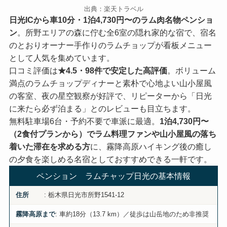
出典：楽天トラベル
日光ICから車10分・1泊4,730円〜のラム肉名物ペンショ
ン
。所野エリアの森に佇む全6室の隠れ家的な宿で、宿名
のとおりオーナー手作りのラムチョップが看板メニュー
として人気を集めています。
口コミ評価は
★4.5・98件で安定した高評価
。ボリューム
満点のラムチョップディナーと素朴で心地よい山小屋風
の客室、夜の星空観察が好評で、リピーターから「日光
に来たら必ず泊まる」とのレビューも目立ちます。
無料駐車場6台・予約不要で車派に最適。
1泊4,730円〜
（2食付プランから）でラム料理ファンや山小屋風の落ち
着いた滞在を求める方
に、霧降高原ハイキング後の癒し
の夕食を楽しめる名宿としておすすめできる一軒です。
ペンション ラムチャップ日光の基本情報
: 栃木県日光市所野1541-12
住所
: 車約18分（13.7 km）／徒歩は山岳地のため非推奨
霧降高原まで