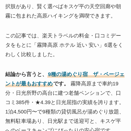
択肢があり、賢く選べばキスゲ平の天空回廊や朝
霧に包まれた高原ハイキングを満喫できます。
この記事では、楽天トラベルの料金・口コミデー
タをもとに「霧降高原 ホテル 近い 安い」6選をく
わしく比較しました。
結論から言うと、
9種の湯めぐり宿 ザ・ページェ
ントが最もおすすめ
です。
霧降高原まで車約19
分・日光所野の高台に建つ老舗ペンションで、口
コミ385件・★4.39と日光屈指の実績を誇ります。
1泊4,500円〜で9種類の貸切風呂が湯めぐり放題、
無料駐車場あり、日光駅まで送迎可と、キスゲ平
へのベースキャンプにぴったりの安心宿です。