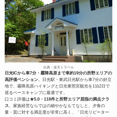
出典：楽天トラベル
日光ICから車7分・霧降高原まで車約19分の所野エリアの
高評価ペンション
。日光駅・東武日光駅から車7分の好立
地で、霧降高原ハイキングと日光東照宮観光を1泊2日で
巡るベースキャンプに最適です。
口コミ評価は
★5.0・118件と所野エリア屈指の満点クラ
ス
。家族経営ならではの細やかなもてなしと、夕食の
量・質に対する満足度が非常に高く、「日光リピーター