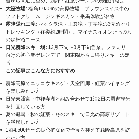
台から間近に望め、新緑・紅葉シーズンの景観は格別
大笹牧場:
標高1,030mの高原牧場。ブラウンスイス牛の
ソフトクリーム・ジンギスカン・乗馬体験が名物
霧降隠れ三滝:
マックラ滝・玉簾滝・丁字滝の3滝めぐり
トレッキング（往復約2時間）。マイナスイオンたっぷり
の森林浴コース
日光霧降スキー場:
12月下旬〜3月下旬営業。ファミリー
向けの初心者ゲレンデで、関東圏から日帰りスキーの定
番
この記事はこんな方におすすめ
霧降高原でニッコウキスゲ・天空回廊・紅葉ハイキング
を楽しみたい方
日光東照宮・中禅寺湖と組み合わせて1泊2日の周遊観光
を計画している方
夏の避暑・秋の紅葉・冬のスキーで日光の高原リゾート
を満喫したい方
1泊4,500円〜の良心的な宿で予算を抑えて霧降高原を訪
れたい方