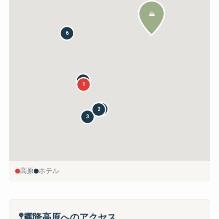
⛰
6
4
1
5
2
3
高原
ホテル
🚏
霧降高原へのアクセス