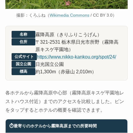
撮影：くろふね（
Wikimedia Commons
/ CC BY 3.0）
霧降高原（きりふりこうげん）
名称
〒321-2531 栃木県日光市所野（霧降高
住所
原キスゲ平園地）
https://www.nikko-kankou.org/spot/24/
公式サイト
日光国立公園
国立公園
約1,300m（赤薙山 2,010m）
標高
各ホテルから霧降高原中心部（霧降高原キスゲ平園地レ
ストハウス付近）までのアクセスを比較しました。ピン
をタップするとホテルの概要を確認できます。
⏱
最寄りのホテルから霧降高原までの所要時間