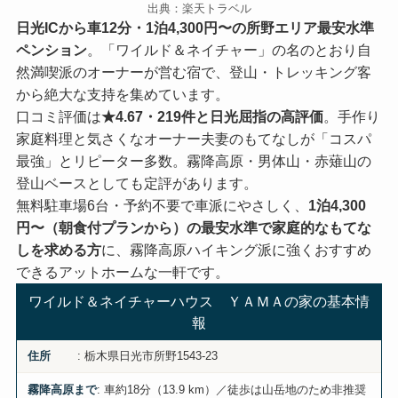
出典：楽天トラベル
日光ICから車12分・1泊4,300円〜の所野エリア最安水準
ペンション
。「ワイルド＆ネイチャー」の名のとおり自
然満喫派のオーナーが営む宿で、登山・トレッキング客
から絶大な支持を集めています。
口コミ評価は
★4.67・219件と日光屈指の高評価
。手作り
家庭料理と気さくなオーナー夫妻のもてなしが「コスパ
最強」とリピーター多数。霧降高原・男体山・赤薙山の
登山ベースとしても定評があります。
無料駐車場6台・予約不要で車派にやさしく、
1泊4,300
円〜（朝食付プランから）の最安水準で家庭的なもてな
しを求める方
に、霧降高原ハイキング派に強くおすすめ
できるアットホームな一軒です。
ワイルド＆ネイチャーハウス ＹＡＭＡの家の基本情
報
: 栃木県日光市所野1543-23
住所
: 車約18分（13.9 km）／徒歩は山岳地のため非推奨
霧降高原まで