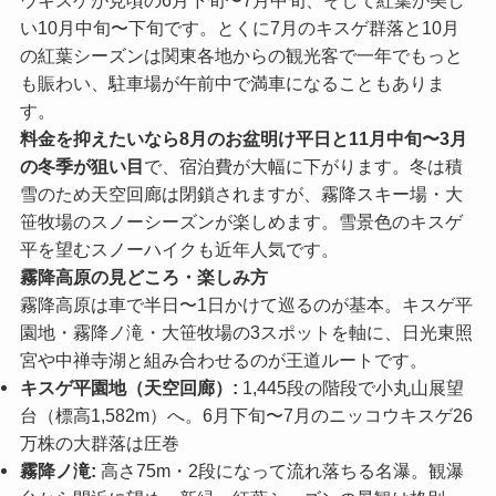
い10月中旬〜下旬です。とくに7月のキスゲ群落と10月
の紅葉シーズンは関東各地からの観光客で一年でもっと
も賑わい、駐車場が午前中で満車になることもありま
す。
料金を抑えたいなら8月のお盆明け平日と11月中旬〜3月
の冬季が狙い目
で、宿泊費が大幅に下がります。冬は積
雪のため天空回廊は閉鎖されますが、霧降スキー場・大
笹牧場のスノーシーズンが楽しめます。雪景色のキスゲ
平を望むスノーハイクも近年人気です。
霧降高原の見どころ・楽しみ方
霧降高原は車で半日〜1日かけて巡るのが基本。キスゲ平
園地・霧降ノ滝・大笹牧場の3スポットを軸に、日光東照
宮や中禅寺湖と組み合わせるのが王道ルートです。
キスゲ平園地（天空回廊）:
1,445段の階段で小丸山展望
台（標高1,582m）へ。6月下旬〜7月のニッコウキスゲ26
万株の大群落は圧巻
霧降ノ滝:
高さ75m・2段になって流れ落ちる名瀑。観瀑