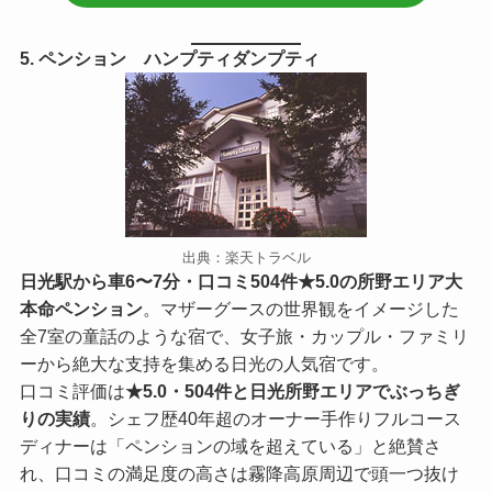
5. ペンション ハンプティダンプティ
出典：楽天トラベル
日光駅から車6〜7分・口コミ504件★5.0の所野エリア大
本命ペンション
。マザーグースの世界観をイメージした
全7室の童話のような宿で、女子旅・カップル・ファミリ
ーから絶大な支持を集める日光の人気宿です。
口コミ評価は
★5.0・504件と日光所野エリアでぶっちぎ
りの実績
。シェフ歴40年超のオーナー手作りフルコース
ディナーは「ペンションの域を超えている」と絶賛さ
れ、口コミの満足度の高さは霧降高原周辺で頭一つ抜け