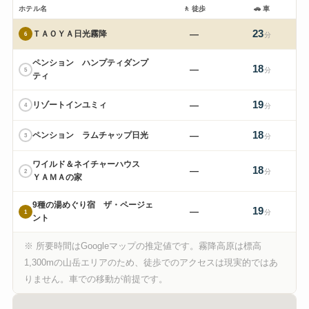
ホテル名
🚶
徒歩
🚗
車
23
ＴＡＯＹＡ日光霧降
—
6
分
ペンション ハンプティダンプ
18
—
5
分
ティ
19
リゾートインユミィ
—
4
分
18
ペンション ラムチャップ日光
—
3
分
ワイルド＆ネイチャーハウス
18
—
2
分
ＹＡＭＡの家
9種の湯めぐり宿 ザ・ページェ
19
—
1
分
ント
※ 所要時間はGoogleマップの推定値です。霧降高原は標高
1,300mの山岳エリアのため、徒歩でのアクセスは現実的ではあ
りません。車での移動が前提です。