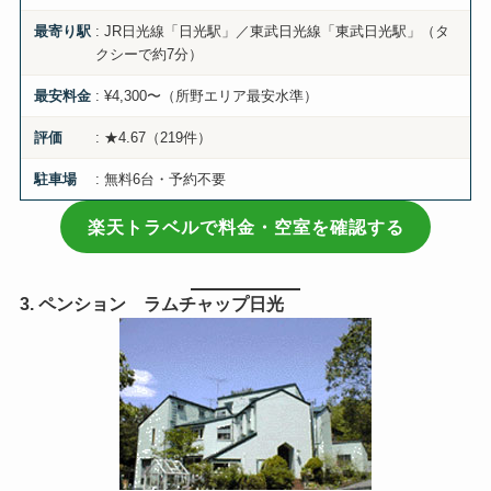
: JR日光線「日光駅」／東武日光線「東武日光駅」（タ
最寄り駅
クシーで約7分）
: ¥4,300〜（所野エリア最安水準）
最安料金
: ★4.67（219件）
評価
: 無料6台・予約不要
駐車場
楽天トラベルで料金・空室を確認する
3. ペンション ラムチャップ日光