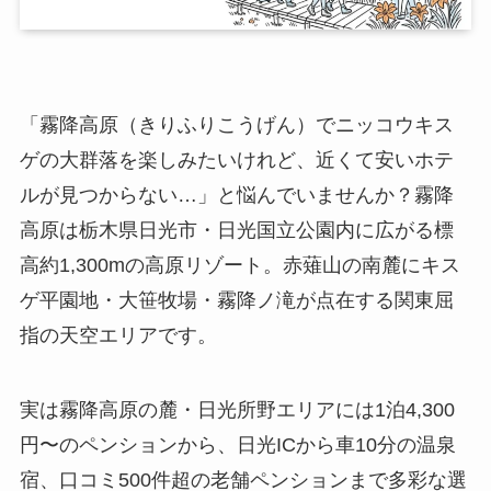
「霧降高原（きりふりこうげん）でニッコウキス
ゲの大群落を楽しみたいけれど、近くて安いホテ
ルが見つからない…」と悩んでいませんか？霧降
高原は栃木県日光市・日光国立公園内に広がる標
高約1,300mの高原リゾート。赤薙山の南麓にキス
ゲ平園地・大笹牧場・霧降ノ滝が点在する関東屈
指の天空エリアです。
実は霧降高原の麓・日光所野エリアには1泊4,300
円〜のペンションから、日光ICから車10分の温泉
宿、口コミ500件超の老舗ペンションまで多彩な選