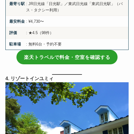
: JR日光線「日光駅」／東武日光線「東武日光駅」（バ
最寄り駅
ス・タクシー利用）
: ¥4,730〜
最安料金
: ★4.5（98件）
評価
: 無料6台・予約不要
駐車場
楽天トラベルで料金・空室を確認する
4. リゾートインユミィ