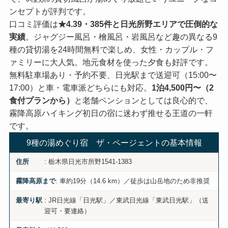
ンセプトが評判です。
口コミ評価は
★4.39・385件と日光所野エリアで圧倒的な
実績
。ジャグジー風呂・檜風呂・岩風呂など趣の異なる9
種の貸切湯を24時間無料で楽しめ、女性・カップル・フ
ァミリーに大人気。地元食材を使った夕食も好評です。
無料駐車場あり・予約不要、日光駅まで送迎可（15:00〜
17:00）と車・電車派どちらにも対応。
1泊4,500円〜（2
食付プランから）
と老舗ペンションとしては良心的で、
霧降高原ハイキング初日の宿に迷わず推せる王道の一軒
です。
9種の湯めぐり宿 ザ・ページェントの基本情報
: 栃木県日光市所野1541-1383
住所
: 車約19分（14.6 km）／徒歩は山岳地のため非推奨
霧降高原まで
: JR日光線「日光駅」／東武日光線「東武日光駅」（送
最寄り駅
迎可・要連絡）