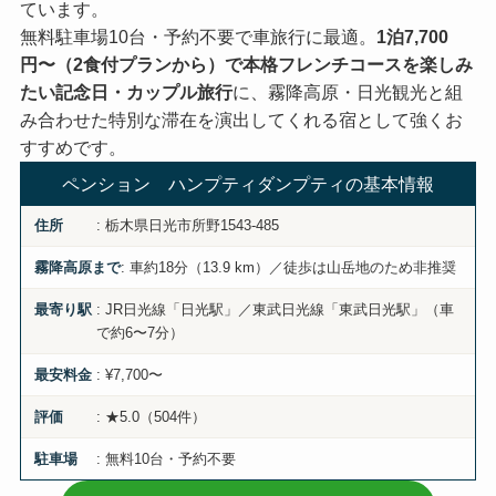
ています。
無料駐車場10台・予約不要で車旅行に最適。
1泊7,700
円〜（2食付プランから）で本格フレンチコースを楽しみ
たい記念日・カップル旅行
に、霧降高原・日光観光と組
み合わせた特別な滞在を演出してくれる宿として強くお
すすめです。
ペンション ハンプティダンプティの基本情報
: 栃木県日光市所野1543-485
住所
: 車約18分（13.9 km）／徒歩は山岳地のため非推奨
霧降高原まで
: JR日光線「日光駅」／東武日光線「東武日光駅」（車
最寄り駅
で約6〜7分）
: ¥7,700〜
最安料金
: ★5.0（504件）
評価
: 無料10台・予約不要
駐車場