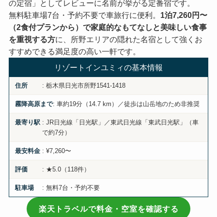
の定宿」としてレビューに名前が挙がる定番宿です。
無料駐車場7台・予約不要で車旅行に便利。
1泊7,260円〜
（2食付プランから）で家庭的なもてなしと美味しい食事
を重視する方
に、所野エリアの隠れた名宿として強くお
すすめできる満足度の高い一軒です。
リゾートインユミィの基本情報
: 栃木県日光市所野1541-1418
住所
: 車約19分（14.7 km）／徒歩は山岳地のため非推奨
霧降高原まで
: JR日光線「日光駅」／東武日光線「東武日光駅」（車
最寄り駅
で約7分）
: ¥7,260〜
最安料金
: ★5.0（118件）
評価
: 無料7台・予約不要
駐車場
楽天トラベルで料金・空室を確認する