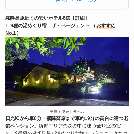
霧降高原近くの安いホテル6選【詳細】
1. 9種の湯めぐり宿 ザ・ページェント （
おすすめ
No.1
）
出典：楽天トラベル
日光ICから車8分・霧降高原まで車約19分の高台に建つ老
舗ペンション
。所野エリアの森の中に建つ全12室の宿
で、9種類の貸切風呂が湯めぐり放題というユニークなコ