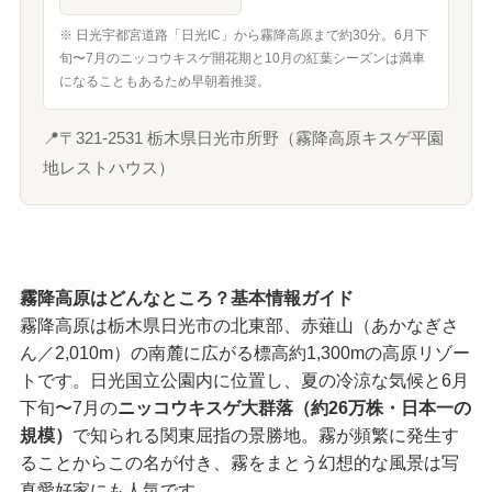
※ 日光宇都宮道路「日光IC」から霧降高原まで約30分。6月下
旬〜7月のニッコウキスゲ開花期と10月の紅葉シーズンは満車
になることもあるため早朝着推奨。
📍
〒321-2531 栃木県日光市所野（霧降高原キスゲ平園
地レストハウス）
霧降高原はどんなところ？基本情報ガイド
霧降高原は栃木県日光市の北東部、赤薙山（あかなぎさ
ん／2,010m）の南麓に広がる標高約1,300mの高原リゾー
トです。日光国立公園内に位置し、夏の冷涼な気候と6月
下旬〜7月の
ニッコウキスゲ大群落（約26万株・日本一の
規模）
で知られる関東屈指の景勝地。霧が頻繁に発生す
ることからこの名が付き、霧をまとう幻想的な風景は写
真愛好家にも人気です。