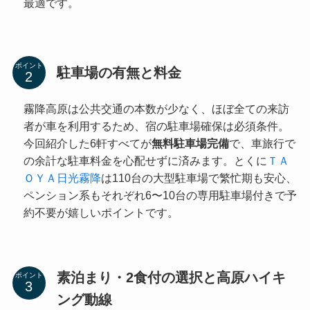
最適です。
ポイント
駐車場の有無と料金
霧降高原は公共交通の本数が少なく、ほぼ全ての来訪
者が車を利用するため、宿の駐車場確保は必須条件。
今回紹介した6軒すべてが
無料駐車場完備
で、車旅行で
の余計な駐車料金を心配せずに済みます。とくに
ＴＡ
ＯＹＡ日光霧降
は110台の大型駐車場で繁忙期も安心、
ペンション系もそれぞれ6〜10台の専用駐車場付きで予
約不要が嬉しいポイントです。
素泊まり・2食付の選択と高原ハイキ
ポイント
ング動線