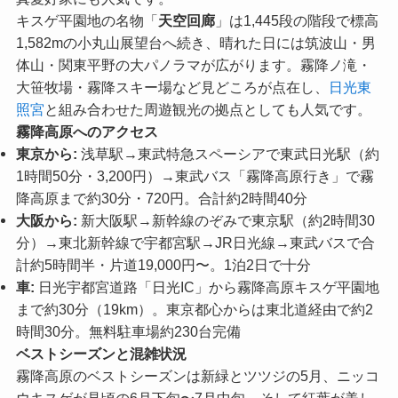
キスゲ平園地の名物「
天空回廊
」は1,445段の階段で標高
1,582mの小丸山展望台へ続き、晴れた日には筑波山・男
体山・関東平野の大パノラマが広がります。霧降ノ滝・
大笹牧場・霧降スキー場など見どころが点在し、
日光東
照宮
と組み合わせた周遊観光の拠点としても人気です。
霧降高原へのアクセス
東京から:
浅草駅→東武特急スペーシアで東武日光駅（約
1時間50分・3,200円）→東武バス「霧降高原行き」で霧
降高原まで約30分・720円。合計約2時間40分
大阪から:
新大阪駅→新幹線のぞみで東京駅（約2時間30
分）→東北新幹線で宇都宮駅→JR日光線→東武バスで合
計約5時間半・片道19,000円〜。1泊2日で十分
車:
日光宇都宮道路「日光IC」から霧降高原キスゲ平園地
まで約30分（19km）。東京都心からは東北道経由で約2
時間30分。無料駐車場約230台完備
ベストシーズンと混雑状況
霧降高原のベストシーズンは新緑とツツジの5月、ニッコ
ウキスゲが見頃の6月下旬〜7月中旬、そして紅葉が美し