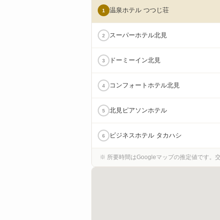
温泉ホテル つつじ荘
1
スーパーホテル北見
2
ドーミーイン北見
3
コンフォートホテル北見
4
北見ピアソンホテル
5
ビジネスホテル タカハシ
6
※ 所要時間はGoogleマップの推定値です