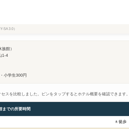
BY-SA 3.0）
水族館）
1-4
円・小学生300円
クセスを比較しました。ピンをタップするとホテル概要を確認できます
館までの所要時間
🚶
徒歩