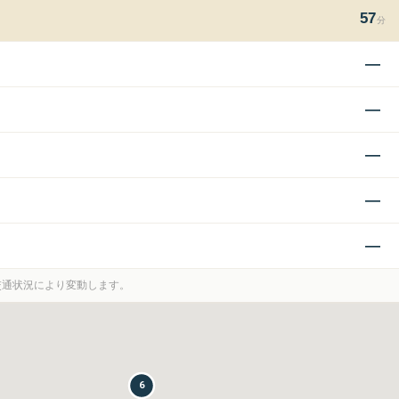
57
分
—
—
—
—
—
。交通状況により変動します。
6