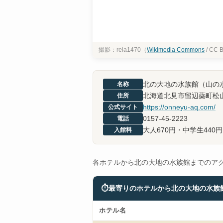
撮影：rela1470（
Wikimedia Commons
/ CC 
北の大地の水族館（山の
名称
北海道北見市留辺蘂町松山
住所
https://onneyu-aq.com/
公式サイト
0157-45-2223
電話
大人670円・中学生440
入館料
各ホテルから北の大地の水族館までのア
⏱
最寄りのホテルから北の大地の水族
ホテル名