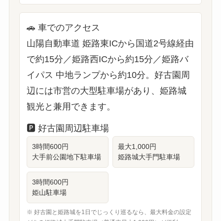
🚗
車でのアクセス
山陽自動車道 姫路東ICから国道2号線経由
で約15分／姫路西ICから約15分／姫路バ
イパス 中地ランプから約10分。好古園周
辺には市営の大型駐車場があり、姫路城
観光と兼用できます。
🅿️
好古園周辺駐車場
3時間600円
最大1,000円
大手前公園地下駐車場
姫路城大手門駐車場
3時間600円
姫山駐車場
※ 好古園と姫路城を1日でじっくり巡るなら、最大料金の設定