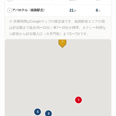
21
8
アパホテル〈姫路駅北〉
4
分
分
※ 所要時間はGoogleマップの推定値です。姫路駅前エリアの宿
は好古園まで徒歩16〜21分／車7〜10分が標準。タクシー利用な
ら駅前から好古園入口（大手門前）まで5〜7分です。
♪
1
5
3