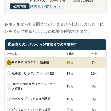
神姫バス「大手門前」下車徒歩約5分
好古園公式サイト
公式情報
各ホテルから好古園までのアクセスを比較しました。ピ
ンをタップするとホテルの概要を確認できます。
⏱
最寄りのホテルから好古園までの所要時間
ホテル名
🚶
徒歩
🚗
車
16
7
ＫＯＫＯ ＨＯＴＥＬ 姫路城
1
分
分
17
10
姫路城下町 ホテルクレール日笠
3
分
分
Hotel Fosse姫路（ホテルファー
19
9
5
分
分
ス姫路）
19
9
ホテルリブマックス姫路駅前
6
分
分
20
8
ダイワロイネットホテル姫路
2
分
分