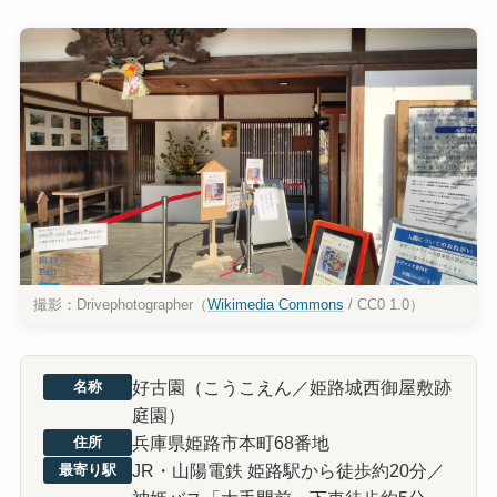
撮影：Drivephotographer（
Wikimedia Commons
/ CC0 1.0）
好古園（こうこえん／姫路城西御屋敷跡
名称
庭園）
兵庫県姫路市本町68番地
住所
JR・山陽電鉄 姫路駅から徒歩約20分／
最寄り駅