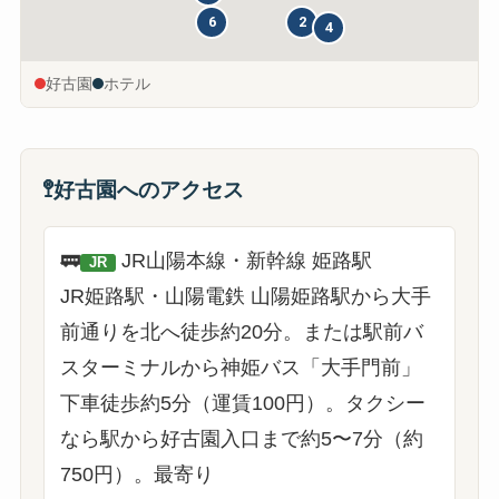
6
2
4
好古園
ホテル
🚏
好古園へのアクセス
🚃
JR山陽本線・新幹線 姫路駅
JR
JR姫路駅・山陽電鉄 山陽姫路駅から大手
前通りを北へ徒歩約20分。または駅前バ
スターミナルから神姫バス「大手門前」
下車徒歩約5分（運賃100円）。タクシー
なら駅から好古園入口まで約5〜7分（約
750円）。
最寄り