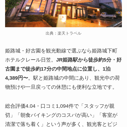
出典：楽天トラベル
姫路城・好古園を観光動線で選ぶなら姫路城下町
ホテルクレール日笠。
JR姫路駅から徒歩約5分・好
古園まで徒歩約17分の中間地点に位置し、1泊
4,389円〜
。駅と姫路城の中間にあり、観光中の荷
物預けや一旦戻っての休憩にも便利な立地です。
総合評価4.04・口コミ1,094件で「スタッフが親
切」「朝食バイキングのコスパが高い」「客室が
清潔で落ち着く」という声が多く、観光客とビジ