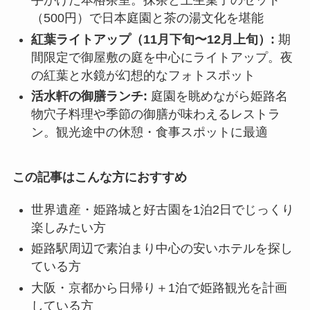
手がけた本格茶室。抹茶と上生菓子のセット
（500円）で日本庭園と茶の湯文化を堪能
紅葉ライトアップ（11月下旬〜12月上旬）:
期
間限定で御屋敷の庭を中心にライトアップ。夜
の紅葉と水鏡が幻想的なフォトスポット
活水軒の御膳ランチ:
庭園を眺めながら姫路名
物穴子料理や季節の御膳が味わえるレストラ
ン。観光途中の休憩・食事スポットに最適
この記事はこんな方におすすめ
世界遺産・姫路城と好古園を1泊2日でじっくり
楽しみたい方
姫路駅周辺で素泊まり中心の安いホテルを探し
ている方
大阪・京都から日帰り＋1泊で姫路観光を計画
している方