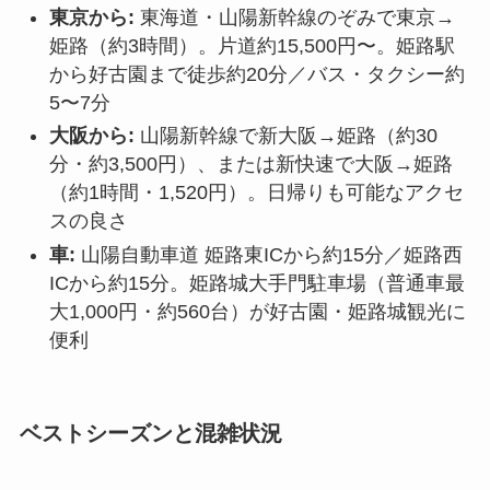
東京から:
東海道・山陽新幹線のぞみで東京→
姫路（約3時間）。片道約15,500円〜。姫路駅
から好古園まで徒歩約20分／バス・タクシー約
5〜7分
大阪から:
山陽新幹線で新大阪→姫路（約30
分・約3,500円）、または新快速で大阪→姫路
（約1時間・1,520円）。日帰りも可能なアクセ
スの良さ
車:
山陽自動車道 姫路東ICから約15分／姫路西
ICから約15分。姫路城大手門駐車場（普通車最
大1,000円・約560台）が好古園・姫路城観光に
便利
ベストシーズンと混雑状況