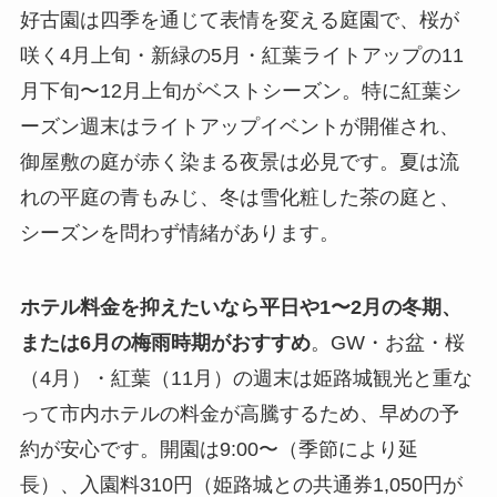
好古園は四季を通じて表情を変える庭園で、桜が
咲く4月上旬・新緑の5月・紅葉ライトアップの11
月下旬〜12月上旬がベストシーズン。特に紅葉シ
ーズン週末はライトアップイベントが開催され、
御屋敷の庭が赤く染まる夜景は必見です。夏は流
れの平庭の青もみじ、冬は雪化粧した茶の庭と、
シーズンを問わず情緒があります。
ホテル料金を抑えたいなら平日や1〜2月の冬期、
または6月の梅雨時期がおすすめ
。GW・お盆・桜
（4月）・紅葉（11月）の週末は姫路城観光と重な
って市内ホテルの料金が高騰するため、早めの予
約が安心です。開園は9:00〜（季節により延
長）、入園料310円（姫路城との共通券1,050円が