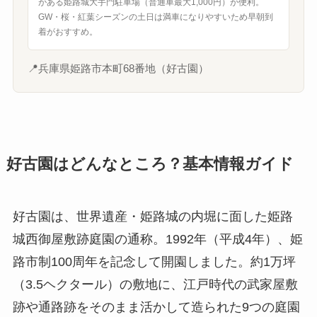
がある姫路城大手門駐車場（普通車最大1,000円）が便利。
GW・桜・紅葉シーズンの土日は満車になりやすいため早朝到
着がおすすめ。
📍
兵庫県姫路市本町68番地（好古園）
好古園はどんなところ？基本情報ガイド
好古園は、世界遺産・姫路城の内堀に面した姫路
城西御屋敷跡庭園の通称。1992年（平成4年）、姫
路市制100周年を記念して開園しました。約1万坪
（3.5ヘクタール）の敷地に、江戸時代の武家屋敷
跡や通路跡をそのまま活かして造られた9つの庭園