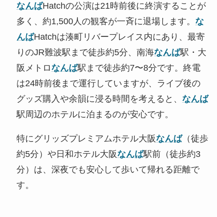
なんば
Hatchの公演は21時前後に終演することが
多く、約1,500人の観客が一斉に退場します。
な
んば
Hatchは湊町リバープレイス内にあり、最寄
りのJR難波駅まで徒歩約5分、南海
なんば
駅・大
阪メトロ
なんば
駅まで徒歩約7〜8分です。終電
は24時前後まで運行していますが、ライブ後の
グッズ購入や余韻に浸る時間を考えると、
なんば
駅周辺のホテルに泊まるのが安心です。
特にグリッズプレミアムホテル大阪
なんば
（徒歩
約5分）や日和ホテル大阪
なんば
駅前（徒歩約3
分）は、深夜でも安心して歩いて帰れる距離で
す。