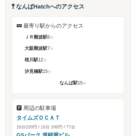
🚏
なんばHatchへのアクセス
🚃
最寄り駅からのアクセス
ＪＲ難波駅
6
分
大阪難波駅
7
分
桜川駅
12
分
汐見橋駅
15
分
なんば駅
15
大阪メトロ御堂筋線
分
🅿️
周辺の駐車場
タイムズＯＣＡＴ
15分220円 / 15分 200円 / 77台
GSパーク 道頓堀ビル