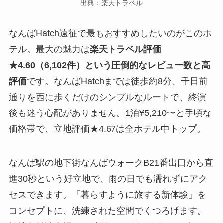
出典：楽天トラベル
なんばHatch遠征で最もおすすめしたいのがこのホ
テル。最大の魅力は
楽天トラベル評価
★4.60（6,102件）という圧倒的なレビュー数と高
評価
です。なんばHatchまでは徒歩約8分、千日前
通りを西に歩くだけのシンプルなルートで、終演
後も迷う心配がありません。1泊¥5,210〜と手頃な
価格帯で、立地評価★4.67は全ホテル中トップ。
なんば駅の地下街なんばウォークB21番出口から直
進30秒という好立地で、雨の日でも濡れずにアク
セスできます。「暮らすように旅する新体験」を
コンセプトに、洗練された空間でくつろげます。