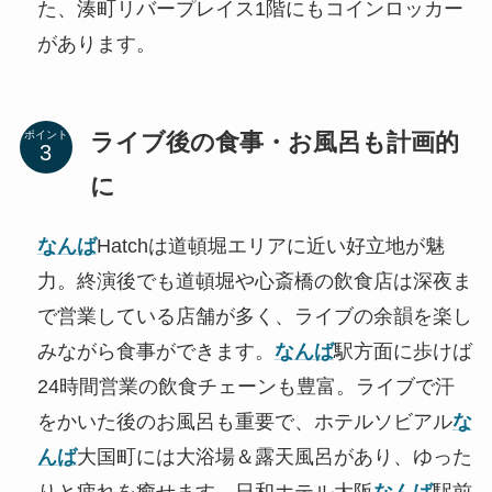
た、湊町リバープレイス1階にもコインロッカー
があります。
ライブ後の食事・お風呂も計画的
ポイント
に
なんば
Hatchは道頓堀エリアに近い好立地が魅
力。終演後でも道頓堀や心斎橋の飲食店は深夜ま
で営業している店舗が多く、ライブの余韻を楽し
みながら食事ができます。
なんば
駅方面に歩けば
24時間営業の飲食チェーンも豊富。ライブで汗
をかいた後のお風呂も重要で、ホテルソビアル
な
んば
大国町には大浴場＆露天風呂があり、ゆった
りと疲れを癒せます。日和ホテル大阪
なんば
駅前