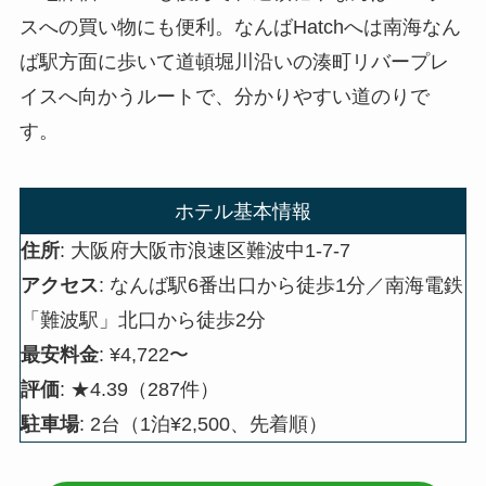
スへの買い物にも便利。なんばHatchへは南海なん
ば駅方面に歩いて道頓堀川沿いの湊町リバープレ
イスへ向かうルートで、分かりやすい道のりで
す。
ホテル基本情報
住所
: 大阪府大阪市浪速区難波中1-7-7
アクセス
: なんば駅6番出口から徒歩1分／南海電鉄
「難波駅」北口から徒歩2分
最安料金
: ¥4,722〜
評価
: ★4.39（287件）
駐車場
: 2台（1泊¥2,500、先着順）