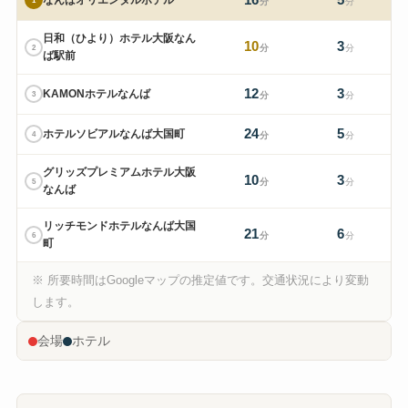
16
5
1
分
分
日和（ひより）ホテル大阪なん
10
3
2
分
分
ば駅前
12
3
KAMONホテルなんば
3
分
分
24
5
ホテルソビアルなんば大国町
4
分
分
グリッズプレミアムホテル大阪
10
3
5
分
分
なんば
リッチモンドホテルなんば大国
21
6
6
分
分
町
※ 所要時間はGoogleマップの推定値です。交通状況により変動
します。
会場
ホテル