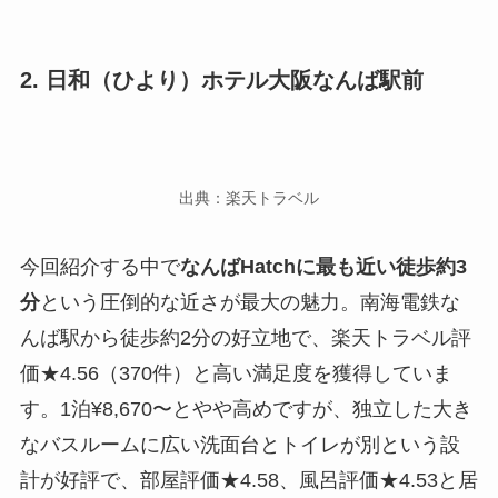
2. 日和（ひより）ホテル大阪なんば駅前
出典：楽天トラベル
今回紹介する中で
なんばHatchに最も近い徒歩約3
分
という圧倒的な近さが最大の魅力。南海電鉄な
んば駅から徒歩約2分の好立地で、楽天トラベル評
価★4.56（370件）と高い満足度を獲得していま
す。1泊¥8,670〜とやや高めですが、独立した大き
なバスルームに広い洗面台とトイレが別という設
計が好評で、部屋評価★4.58、風呂評価★4.53と居