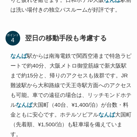
は洗い場付きの独立バスルームが好評です。
ポイント
翌日の移動手段も考慮する
なんば
駅からは南海電鉄で関西空港まで特急ラピ
ートで約40分、大阪メトロ御堂筋線で新大阪駅
まで約15分と、帰りのアクセスも抜群です。JR
難波駅から大和路線で天王寺駅方面へのアクセス
も可能。車での遠征の場合は、リッチモンドホテ
ル
なんば
大国町（40台、¥1,400/泊）が台数・料
金ともに安心です。ホテルソビアル
なんば
大国町
（先着順、¥1,500/泊）も駐車場を備えていま
す。