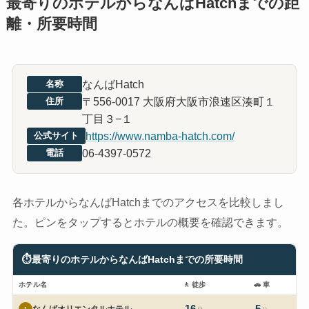
最寄りのホテルからなんばHatchまでの距
離・所要時間
なんばHatch
名称
〒556-0017 大阪府大阪市浪速区湊町１
住所
丁目３−１
https://www.namba-hatch.com/
公式サイト
06-4397-0572
電話
各ホテルからなんばHatchまでのアクセスを比較しまし
た。ピンをタップするとホテルの概要を確認できます。
⏱
最寄りのホテルからなんばHatchまでの所要時間
ホテル名
🚶
徒歩
🚗
車
なんばオリエンタルホテル