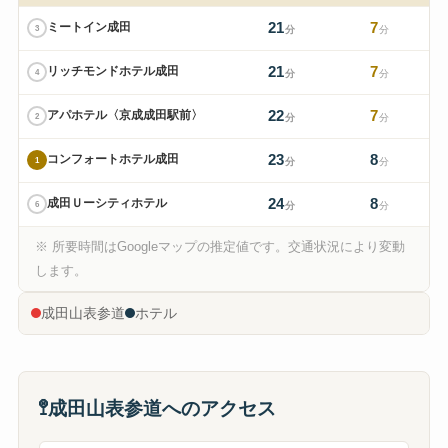
21
7
ミートイン成田
3
分
分
21
7
リッチモンドホテル成田
4
分
分
22
7
アパホテル〈京成成田駅前〉
2
分
分
23
8
コンフォートホテル成田
1
分
分
24
8
成田Ｕーシティホテル
6
分
分
※ 所要時間はGoogleマップの推定値です。交通状況により変動
♪
します。
成田山表参道
ホテル
5
🚏
成田山表参道へのアクセス
6
3
4
1
2