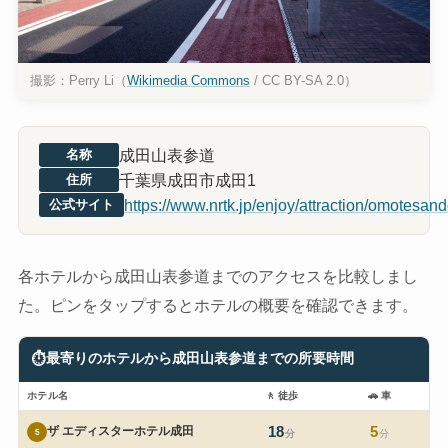
撮影：Perry Li（
Wikimedia Commons
/ CC BY-SA 2.0）
成田山表参道
名称
千葉県成田市成田1
住所
https://www.nrtk.jp/enjoy/attraction/omotesand
公式サイト
各ホテルから成田山表参道までのアクセスを比較しまし
た。ピンをタップするとホテルの概要を確認できます。
⏱
最寄りのホテルから成田山表参道までの所要時間
ホテル名
🚶
徒歩
🚗
車
18
5
ザ エディスターホテル成田
5
分
分