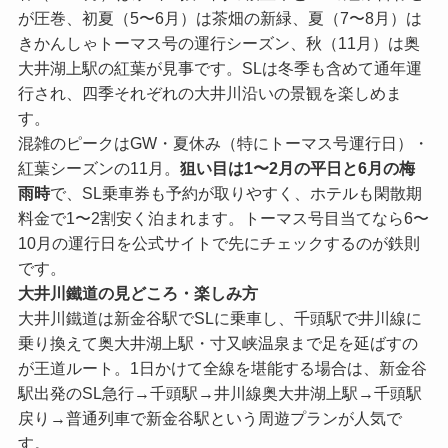
が圧巻、初夏（5〜6月）は茶畑の新緑、夏（7〜8月）は
きかんしゃトーマス号の運行シーズン、秋（11月）は奥
大井湖上駅の紅葉が見事です。SLは冬季も含めて通年運
行され、四季それぞれの大井川沿いの景観を楽しめま
す。
混雑のピークはGW・夏休み（特にトーマス号運行日）・
紅葉シーズンの11月。
狙い目は1〜2月の平日と6月の梅
雨時
で、SL乗車券も予約が取りやすく、ホテルも閑散期
料金で1〜2割安く泊まれます。トーマス号目当てなら6〜
10月の運行日を公式サイトで先にチェックするのが鉄則
です。
大井川鐵道の見どころ・楽しみ方
大井川鐵道は新金谷駅でSLに乗車し、千頭駅で井川線に
乗り換えて奥大井湖上駅・寸又峡温泉まで足を延ばすの
が王道ルート。1日かけて全線を堪能する場合は、新金谷
駅出発のSL急行→千頭駅→井川線奥大井湖上駅→千頭駅
戻り→普通列車で新金谷駅という周遊プランが人気で
す。