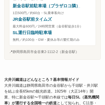
新金谷駅前駐車場（プラザロコ隣）
1日500円／約60台・SL乗車客向け
JR金谷駅前タイムズ
最大料金600円／24時間営業（金谷駅徒歩1分）
SL運行日臨時駐車場
無料／約100台・GW・夏休み等の繁忙期のみ
📍
静岡県島田市金谷東2-1112-2（新金谷駅）
大井川鐵道はどんなところ？基本情報ガイド
大井川鐵道は静岡県島田市の金谷駅から千頭駅・井川駅
を結ぶ全長65kmの観光鉄道。1925年（大正14年）開
業、特に新金谷駅〜千頭駅の本線では
毎日SL（蒸気機関
車）が運行する全国唯一の鉄道
として知られ、C11形・