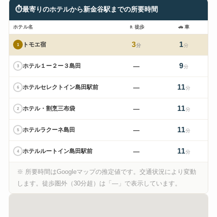
⏱
最寄りのホテルから新金谷駅までの所要時間
ホテル名
🚶
徒歩
🚗
車
3
1
トモエ宿
1
分
分
9
ホテル１ー２ー３島田
—
3
分
11
ホテルセレクトイン島田駅前
—
6
分
11
ホテル・割烹三布袋
—
2
分
11
ホテルラクーネ島田
—
5
分
11
ホテルルートイン島田駅前
—
4
分
※ 所要時間はGoogleマップの推定値です。交通状況により変動
します。徒歩圏外（30分超）は「—」で表示しています。