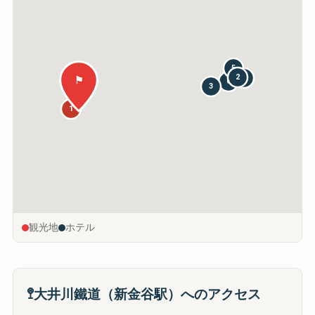
5
2
4
⚑
6
3
1
観光地
ホテル
🚏
大井川鐵道（新金谷駅）へのアクセス