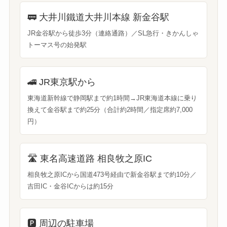
🚃
大井川鐵道大井川本線 新金谷駅
JR金谷駅から徒歩3分（連絡通路）／SL急行・きかんしゃ
トーマス号の始発駅
🚄
JR東京駅から
東海道新幹線で静岡駅まで約1時間→JR東海道本線に乗り
換えて金谷駅まで約25分（合計約2時間／指定席約7,000
円）
🛣️
東名高速道路 相良牧之原IC
相良牧之原ICから国道473号経由で新金谷駅まで約10分／
吉田IC・金谷ICからは約15分
🅿️
周辺の駐車場