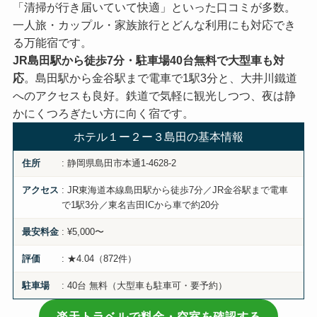
「清掃が行き届いていて快適」といった口コミが多数。
一人旅・カップル・家族旅行とどんな利用にも対応でき
る万能宿です。
JR島田駅から徒歩7分・駐車場40台無料で大型車も対
応
。島田駅から金谷駅まで電車で1駅3分と、大井川鐵道
へのアクセスも良好。鉄道で気軽に観光しつつ、夜は静
かにくつろぎたい方に向く宿です。
ホテル１ー２ー３島田の基本情報
: 静岡県島田市本通1-4628-2
住所
: JR東海道本線島田駅から徒歩7分／JR金谷駅まで電車
アクセス
で1駅3分／東名吉田ICから車で約20分
: ¥5,000〜
最安料金
: ★4.04（872件）
評価
: 40台 無料（大型車も駐車可・要予約）
駐車場
楽天トラベルで料金・空室を確認する