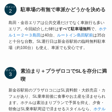
ポイント
駐車場の有無で車派かどうかを決める
島田・金谷エリアは公共交通だけでなく車旅行も多い
エリア。今回紹介した6軒は
すべて駐車場無料
で、
ホテ
ル１ー２ー３島田
は40台、
ルートイン島田駅前
は35台
と十分な台数。SL運行日は新金谷駅前の臨時無料駐車
場（約100台）も使え、車派でも安心です。
素泊まり＋プラザロコでSLを存分に満
ポイント
喫
新金谷駅前のプラザロコにはSL資料館・大鉄売店・カ
フェがあり、SL乗車前後に食事やお土産を済ませられ
ます。ホテルは素泊まりプランで予算を抑え、夕食・
朝食はSL乗車駅周辺で済ませるスタイルなら、
ホテル