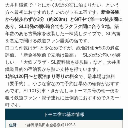
大井川鐵道で「とにかく駅近の宿に泊まりたい」という
方へ最初におすすめしたいのがトモエ宿です。
新金谷駅
から徒歩わずか3分（約200m）と6軒中で唯一の徒歩圏に
あり、SL出発の朝6時台でもラクラク間に合う立地
。築
年数のある古民家を改装した一棟貸しタイプで、SL汽笛
を窓辺で聞ける鉄道ファン垂涎の宿です。
口コミ件数は5件と少なめですが、総合評価★5.0の満点
評価。「新金谷駅前で立地は最高」「SLの煙の匂いが嬉
しい」「大鉄プラザ・SL資料館も徒歩圏」など、大井川
鐵道目的の宿泊客から熱い支持を得ています。
1泊8,120円〜と素泊まり寄りの料金
で、駐車場は無料
（要予約）。小さな宿なので予約は早めの確保がおすす
めです。SL101列車・きかんしゃトーマス号の朝一便を
狙う鉄道ファン・親子連れに圧倒的におすすめできる一
軒です。
トモエ宿の基本情報
: 静岡県島田市金谷泉町1195-3
住所