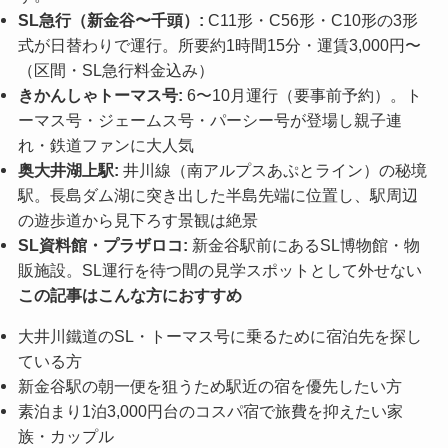
SL急行（新金谷〜千頭）:
C11形・C56形・C10形の3形
式が日替わりで運行。所要約1時間15分・運賃3,000円〜
（区間・SL急行料金込み）
きかんしゃトーマス号:
6〜10月運行（要事前予約）。ト
ーマス号・ジェームス号・パーシー号が登場し親子連
れ・鉄道ファンに大人気
奥大井湖上駅:
井川線（南アルプスあぷとライン）の秘境
駅。長島ダム湖に突き出した半島先端に位置し、駅周辺
の遊歩道から見下ろす景観は絶景
SL資料館・プラザロコ:
新金谷駅前にあるSL博物館・物
販施設。SL運行を待つ間の見学スポットとして外せない
この記事はこんな方におすすめ
大井川鐵道のSL・トーマス号に乗るために宿泊先を探し
ている方
新金谷駅の朝一便を狙うため駅近の宿を優先したい方
素泊まり1泊3,000円台のコスパ宿で旅費を抑えたい家
族・カップル