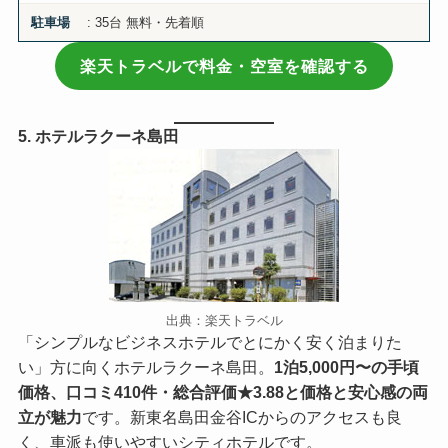
: 35台 無料・先着順
駐車場
楽天トラベルで料金・空室を確認する
5. ホテルラクーネ島田
出典：楽天トラベル
「シンプルなビジネスホテルでとにかく安く泊まりた
い」方に向くホテルラクーネ島田。
1泊5,000円〜の手頃
価格、口コミ410件・総合評価★3.88と価格と安心感の両
立が魅力
です。新東名島田金谷ICからのアクセスも良
く、車派も使いやすいシティホテルです。