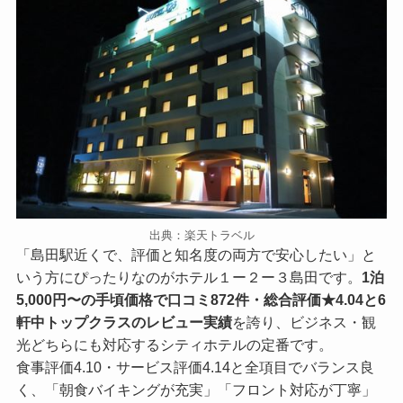
出典：楽天トラベル
「島田駅近くで、評価と知名度の両方で安心したい」と
いう方にぴったりなのがホテル１ー２ー３島田です。
1泊
5,000円〜の手頃価格で口コミ872件・総合評価★4.04と6
軒中トップクラスのレビュー実績
を誇り、ビジネス・観
光どちらにも対応するシティホテルの定番です。
食事評価4.10・サービス評価4.14と全項目でバランス良
く、「朝食バイキングが充実」「フロント対応が丁寧」