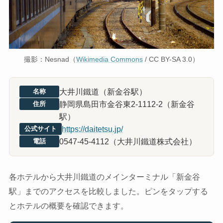
撮影：Nesnad（
Wikimedia Commons
/ CC BY-SA 3.0）
大井川鐵道（新金谷駅）
名称
静岡県島田市金谷東2-1112-2（新金谷
住所
駅）
https://daitetsu.jp/
公式サイト
0547-45-4112（大井川鐵道株式会社）
電話
各ホテルから大井川鐵道のメインターミナル「新金谷
駅」までのアクセスを比較しました。ピンをタップする
とホテルの概要を確認できます。