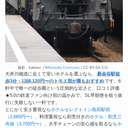
撮影：katorisi（
Wikimedia Commons
/ CC BY-SA 3.0）
大井川鐵道に近くて安いホテルを選ぶなら、
新金谷駅徒
歩3分・1泊8,120円〜のトモエ宿が最もおすすめ
です。6
軒中で唯一の徒歩圏という圧倒的な近さと、口コミ評価
★5.0の鉄道ファン向け宿の温かみで、SL早朝便を狙う旅
行に失敗しない一軒です。
とにかく安さ重視なら
ホテルセレクトイン島田駅前
（2,660円〜）
、料理重視なら割烹付きの
ホテル・割烹三
布袋（3,700円〜）
、大手チェーンの安心感を取るなら
ホ