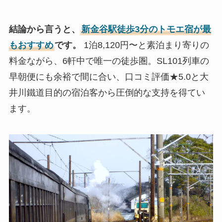
結論から言うと、
新金谷駅徒歩3分のトモエ宿が最
もおすすめ
です。
1泊8,120円〜と素泊まり寄りの
料金ながら、6軒中で唯一の徒歩圏。SL101列車の
早朝便にも余裕で間に合い、口コミ評価★5.0と大
井川鐵道目的の宿泊客から圧倒的な支持を得てい
ます。