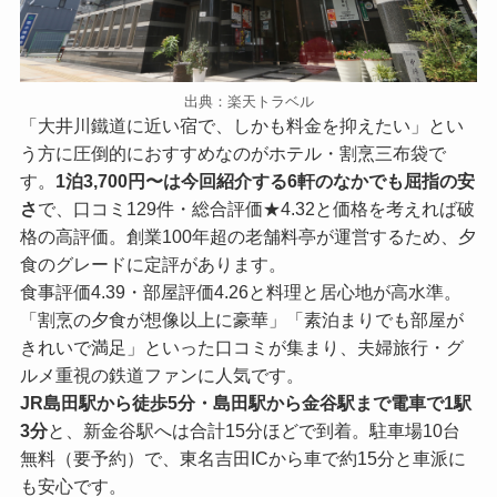
出典：楽天トラベル
「大井川鐵道に近い宿で、しかも料金を抑えたい」とい
う方に圧倒的におすすめなのがホテル・割烹三布袋で
す。
1泊3,700円〜は今回紹介する6軒のなかでも屈指の安
さ
で、口コミ129件・総合評価★4.32と価格を考えれば破
格の高評価。創業100年超の老舗料亭が運営するため、夕
食のグレードに定評があります。
食事評価4.39・部屋評価4.26と料理と居心地が高水準。
「割烹の夕食が想像以上に豪華」「素泊まりでも部屋が
きれいで満足」といった口コミが集まり、夫婦旅行・グ
ルメ重視の鉄道ファンに人気です。
JR島田駅から徒歩5分・島田駅から金谷駅まで電車で1駅
3分
と、新金谷駅へは合計15分ほどで到着。駐車場10台
無料（要予約）で、東名吉田ICから車で約15分と車派に
も安心です。