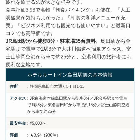
疲れを癒せるのが大きな強みです。
食事評価3.93で名物「朝食バイキング」も健在。「人工
炭酸泉が気持ちよかった」「朝食の和洋メニューが充
実」「ビジネス利用でも観光でも使いやすい」と最新口
コミでも高評価です。
JR島田駅から徒歩8分・駐車場35台無料
。島田駅から金
谷駅まで電車で1駅3分で大井川鐵道へ簡単アクセス。富
士山静岡空港から車で約25分と、空港利用の旅行者にも
便利な立地です。
ホテルルートイン島田駅前の基本情報
: 静岡県島田市本通り5丁目1-13
住所
: JR東海道本線島田駅から徒歩8分／JR金谷駅まで電車
アクセス
で1駅3分／東名吉田ICから車で約15分／富士山静岡空港
から車で約25分
: ¥5,000〜
最安料金
: ★3.94（936件）
評価