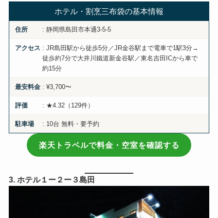
ホテル・割烹三布袋の基本情報
: 静岡県島田市本通3-5-5
住所
: JR島田駅から徒歩5分／JR金谷駅まで電車で1駅3分→
アクセス
徒歩約7分で大井川鐵道新金谷駅／東名吉田ICから車で
約15分
: ¥3,700〜
最安料金
: ★4.32（129件）
評価
: 10台 無料・要予約
駐車場
楽天トラベルで料金・空室を確認する
3. ホテル１ー２ー３島田