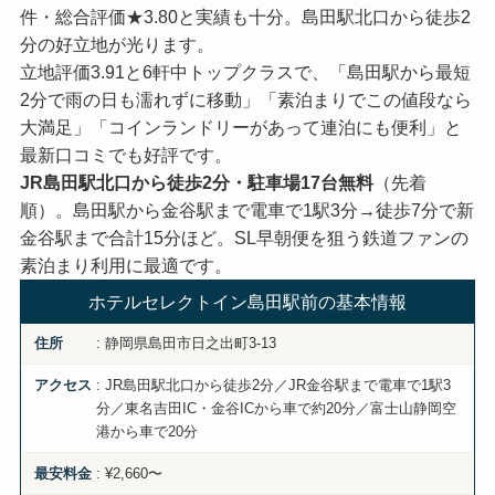
件・総合評価★3.80と実績も十分。島田駅北口から徒歩2
分の好立地が光ります。
立地評価3.91と6軒中トップクラスで、「島田駅から最短
2分で雨の日も濡れずに移動」「素泊まりでこの値段なら
大満足」「コインランドリーがあって連泊にも便利」と
最新口コミでも好評です。
JR島田駅北口から徒歩2分・駐車場17台無料
（先着
順）。島田駅から金谷駅まで電車で1駅3分→徒歩7分で新
金谷駅まで合計15分ほど。SL早朝便を狙う鉄道ファンの
素泊まり利用に最適です。
ホテルセレクトイン島田駅前の基本情報
: 静岡県島田市日之出町3-13
住所
: JR島田駅北口から徒歩2分／JR金谷駅まで電車で1駅3
アクセス
分／東名吉田IC・金谷ICから車で約20分／富士山静岡空
港から車で20分
: ¥2,660〜
最安料金