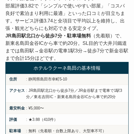
部屋評価3.82で「シンプルで使いやすい部屋」「コスパ
良好で素泊まり利用に最適」といった口コミが目立ちま
す。サービス評価3.74と全項目で平均以上を維持し、出
張・観光どちらにも対応できる安定タイプ。
JR島田駅北口から徒歩7分・駐車場無料
（先着順）で、
新東名島田金谷ICから車で約20分。SL目的で大井川鐵道
までは島田駅→金谷駅の電車1駅3分→徒歩7分で新金谷駅
まで合計15分ほどです。
ホテルラクーネ島田の基本情報
: 静岡県島田市幸町5-10
住所
: JR島田駅北口から徒歩7分／JR金谷駅まで電車で1駅3
アクセス
分／東名吉田IC・新東名島田金谷ICから車で約20分
: ¥5,000〜
最安料金
: ★3.88（410件）
評価
: 無料（先着順・台数上限あり、大型車不可）
駐車場