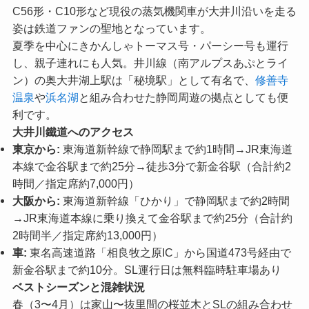
C56形・C10形など現役の蒸気機関車が大井川沿いを走る
姿は鉄道ファンの聖地となっています。
夏季を中心にきかんしゃトーマス号・パーシー号も運行
し、親子連れにも人気。井川線（南アルプスあぷとライ
ン）の奥大井湖上駅は「秘境駅」として有名で、
修善寺
温泉
や
浜名湖
と組み合わせた静岡周遊の拠点としても便
利です。
大井川鐵道へのアクセス
東京から:
東海道新幹線で静岡駅まで約1時間→JR東海道
本線で金谷駅まで約25分→徒歩3分で新金谷駅（合計約2
時間／指定席約7,000円）
大阪から:
東海道新幹線「ひかり」で静岡駅まで約2時間
→JR東海道本線に乗り換えて金谷駅まで約25分（合計約
2時間半／指定席約13,000円）
車:
東名高速道路「相良牧之原IC」から国道473号経由で
新金谷駅まで約10分。SL運行日は無料臨時駐車場あり
ベストシーズンと混雑状況
春（3〜4月）は家山〜抜里間の桜並木とSLの組み合わせ