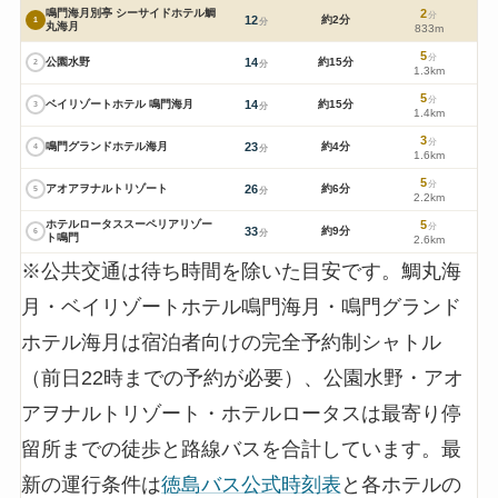
鳴門海月別亭 シーサイドホテル鯛
2
分
12
約2分
1
分
丸海月
833m
5
分
公園水野
14
約15分
2
分
1.3km
5
分
ベイリゾートホテル 鳴門海月
14
約15分
3
分
1.4km
3
分
鳴門グランドホテル海月
23
約4分
4
分
1.6km
5
分
アオアヲナルトリゾート
26
約6分
5
分
2.2km
ホテルロータススーペリアリゾー
5
分
33
約9分
6
分
ト鳴門
2.6km
※公共交通は待ち時間を除いた目安です。鯛丸海
月・ベイリゾートホテル鳴門海月・鳴門グランド
ホテル海月は宿泊者向けの完全予約制シャトル
（前日22時までの予約が必要）、公園水野・アオ
アヲナルトリゾート・ホテルロータスは最寄り停
留所までの徒歩と路線バスを合計しています。最
新の運行条件は
徳島バス公式時刻表
と各ホテルの