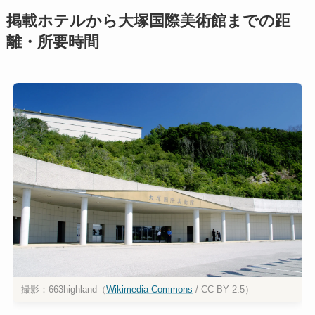
掲載ホテルから大塚国際美術館までの距
離・所要時間
撮影：663highland（
Wikimedia Commons
/ CC BY 2.5）