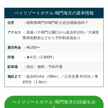
ベイリゾートホテル 鳴門海月の基本情報
住所
：徳島県鳴門市鳴門町土佐泊浦福池65-7
アクセス
：高速バス鳴門公園口から徒歩約10分／大塚国
際美術館前などから予約制送迎あり
最安料金
：¥6,000〜
評価
：★4.51（2,966件）
駐車場
：30台・無料・予約不要
施設まで
：徒歩約14分（986m）／公共交通 約15分／車
約5分（1.4km）
ベイリゾートホテル 鳴門海月の詳細をみ