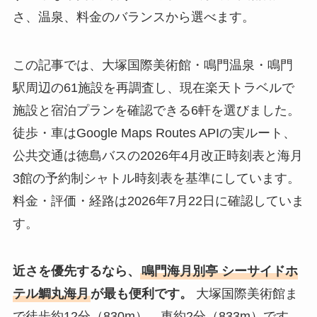
さ、温泉、料金のバランスから選べます。
この記事では、大塚国際美術館・鳴門温泉・鳴門
駅周辺の61施設を再調査し、現在楽天トラベルで
施設と宿泊プランを確認できる6軒を選びました。
徒歩・車はGoogle Maps Routes APIの実ルート、
公共交通は徳島バスの2026年4月改正時刻表と海月
3館の予約制シャトル時刻表を基準にしています。
料金・評価・経路は2026年7月22日に確認していま
す。
近さを優先するなら、
鳴門海月別亭 シーサイドホ
テル鯛丸海月
が最も便利です。
大塚国際美術館ま
で徒歩約12分（830m）、車約2分（833m）です。