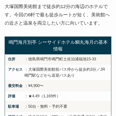
大塚国際美術館まで徒歩約12分の海辺のホテルで
す。今回の6軒で最も徒歩ルートが短く、美術館へ
の近さと温泉を両立したい方に向いています。
鳴門海月別亭 シーサイドホテル鯛丸海月の基本
情報
住所
：徳島県鳴門市鳴門町土佐泊浦福池15-33
アクセス
：大塚国際美術館前バス停から徒歩約3分／JR
鳴門駅などから送迎バスあり
最安料金
：¥4,900〜
評価
：★4.49（1,169件）
駐車場
：50台・無料・予約不要