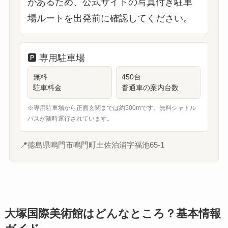
があるため、公式サイトの写真付き駐車
場ルートを出発前に確認してください。
🅿️
専用駐車場
無料
450台
駐車料金
普通車の案内台数
※専用駐車場から正面玄関までは約500mです。無料シャトル
バスが随時運行されています。
📍
徳島県鳴門市鳴門町土佐泊浦字福池65-1
大塚国際美術館はどんなところ？基本情報