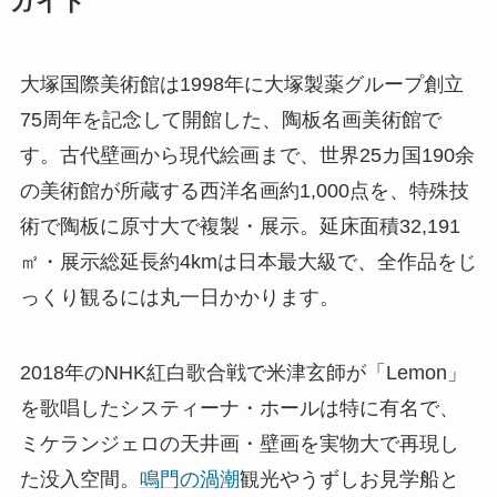
ガイド
大塚国際美術館は1998年に大塚製薬グループ創立
75周年を記念して開館した、陶板名画美術館で
す。古代壁画から現代絵画まで、世界25カ国190余
の美術館が所蔵する西洋名画約1,000点を、特殊技
術で陶板に原寸大で複製・展示。延床面積32,191
㎡・展示総延長約4kmは日本最大級で、全作品をじ
っくり観るには丸一日かかります。
2018年のNHK紅白歌合戦で米津玄師が「Lemon」
を歌唱したシスティーナ・ホールは特に有名で、
ミケランジェロの天井画・壁画を実物大で再現し
た没入空間。
鳴門の渦潮
観光やうずしお見学船と