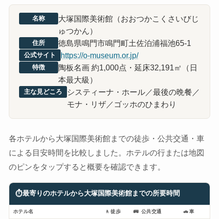
大塚国際美術館（おおつかこくさいびじ
名称
ゅつかん）
徳島県鳴門市鳴門町土佐泊浦福池65-1
住所
https://o-museum.or.jp/
公式サイト
陶板名画 約1,000点・延床32,191㎡（日
特徴
本最大級）
システィーナ・ホール／最後の晩餐／
主な見どころ
モナ・リザ／ゴッホのひまわり
各ホテルから大塚国際美術館までの徒歩・公共交通・車
による目安時間を比較しました。ホテルの行または地図
のピンをタップすると概要を確認できます。
⏱
最寄りのホテルから大塚国際美術館までの所要時間
ホテル名
🚶
徒歩
🚌
公共交通
🚗
車