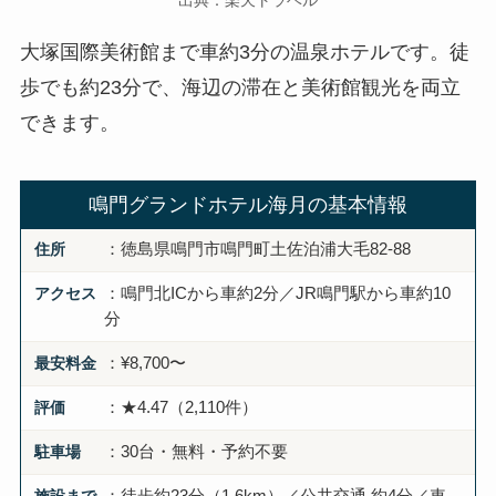
大塚国際美術館まで車約3分の温泉ホテルです。徒
歩でも約23分で、海辺の滞在と美術館観光を両立
できます。
鳴門グランドホテル海月の基本情報
住所
：徳島県鳴門市鳴門町土佐泊浦大毛82-88
アクセス
：鳴門北ICから車約2分／JR鳴門駅から車約10
分
最安料金
：¥8,700〜
評価
：★4.47（2,110件）
駐車場
：30台・無料・予約不要