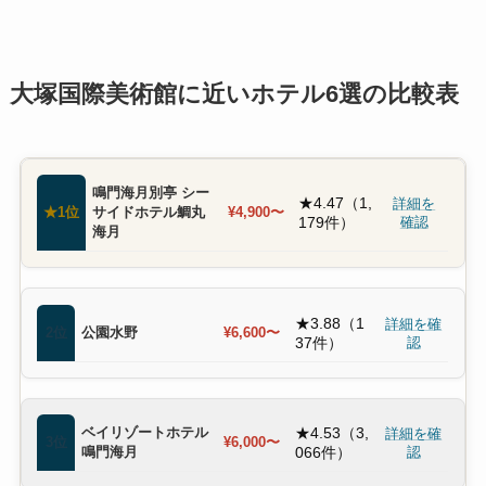
大塚国際美術館に近いホテル6選の比較表
鳴門海月別亭 シー
★4.47（1,
詳細を
★1位
サイドホテル鯛丸
¥4,900〜
179件）
確認
海月
★3.88（1
詳細を確
2位
公園水野
¥6,600〜
37件）
認
ベイリゾートホテル
★4.53（3,
詳細を確
3位
¥6,000〜
鳴門海月
066件）
認