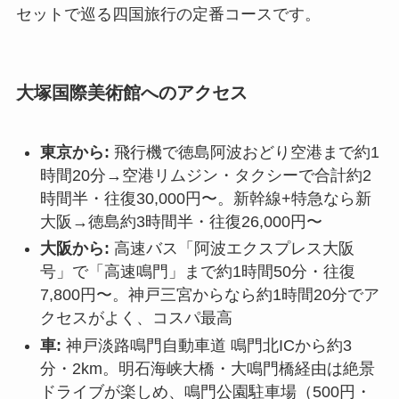
セットで巡る四国旅行の定番コースです。
大塚国際美術館へのアクセス
東京から:
飛行機で徳島阿波おどり空港まで約1
時間20分→空港リムジン・タクシーで合計約2
時間半・往復30,000円〜。新幹線+特急なら新
大阪→徳島約3時間半・往復26,000円〜
大阪から:
高速バス「阿波エクスプレス大阪
号」で「高速鳴門」まで約1時間50分・往復
7,800円〜。神戸三宮からなら約1時間20分でア
クセスがよく、コスパ最高
車:
神戸淡路鳴門自動車道 鳴門北ICから約3
分・2km。明石海峡大橋・大鳴門橋経由は絶景
ドライブが楽しめ、鳴門公園駐車場（500円・