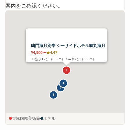
案内をご確認ください。
鳴門海月別亭 シーサイドホテル鯛丸海月
¥4,900〜
★4.47
3
2
🚶徒歩12分（830m） / 🚗車2分（833m）
★
1
4
5
6
大塚国際美術館
ホテル