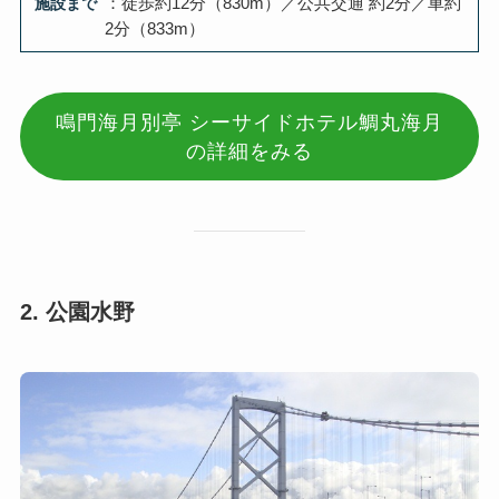
施設まで
：徒歩約12分（830m）／公共交通 約2分／車約
2分（833m）
鳴門海月別亭 シーサイドホテル鯛丸海月
の詳細をみる
2. 公園水野