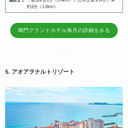
施設まで
：徒歩約23分（1.6km）／公共交通 約4分／車
約3分（1.6km）
鳴門グランドホテル海月の詳細をみる
5. アオアヲナルトリゾート