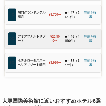
鳴門グランドホテル
★4.47（2,
詳細を確
4位
¥8,700〜
海月
121件）
認
アオアヲナルトリゾ
★4.45（4,
¥20,50
詳細を確
5位
ート
0〜
150件）
認
ホテルロータススー
★4.38（1
詳細を確
6位
¥3,960〜
ペリアリゾート鳴門
77件）
認
大塚国際美術館に近いおすすめホテル6選