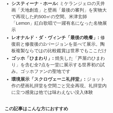
システィーナ・ホール:
ミケランジェロの天井
画「天地創造」と壁画「最後の審判」を実物大
で再現した約500㎡の空間。米津玄師
「Lemon」紅白歌唱で一躍有名になった名物展
示
レオナルド・ダ・ヴィンチ「最後の晩餐」:
修
復前と修復後の2バージョンを並べて展示。陶
板複製ならではの比較鑑賞は世界でもここだけ
ゴッホ「ひまわり」:
焼失した「芦屋のひまわ
り」を含む全7点を一堂に展示する世界初の試
み。ゴッホファンの聖地です
環境展示「スクロヴェーニ礼拝堂」:
ジョット
作の壁画礼拝堂を空間ごと完全再現。礼拝堂内
に立つ感覚は他では味わえない没入体験
この記事はこんな方におすすめ