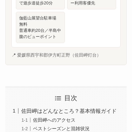
で遊歩道徒歩20分
ー利用客優先
伽藍山展望台駐車場
無料
普通車約20台／半島中
腹のビューポイント
📍 愛媛県西宇和郡伊方町正野（佐田岬灯台）
目次
佐田岬はどんなところ？基本情報ガイド
佐田岬へのアクセス
ベストシーズンと混雑状況