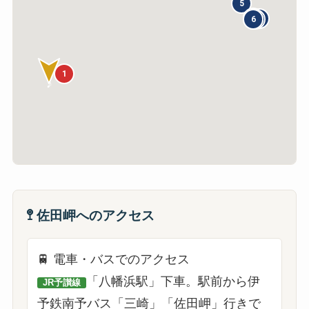
5
7
2
4
6
3
1
♪
🚏 佐田岬へのアクセス
🚆 電車・バスでのアクセス
「八幡浜駅」下車。駅前から伊
JR予讃線
予鉄南予バス「三崎」「佐田岬」行きで