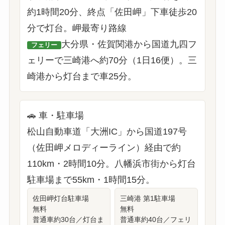
約1時間20分、終点「佐田岬」下車徒歩20
分で灯台。
岬最寄り路線
大分県・佐賀関港から国道九四フ
フェリー
ェリーで三崎港へ約70分（1日16便）。三
崎港から灯台まで車25分。
🚗 車・駐車場
松山自動車道「大洲IC」から国道197号
（佐田岬メロディーライン）経由で約
110km・2時間10分。八幡浜市街から灯台
駐車場まで55km・1時間15分。
佐田岬灯台駐車場
三崎港 第1駐車場
無料
無料
普通車約30台／灯台ま
普通車約40台／フェリ