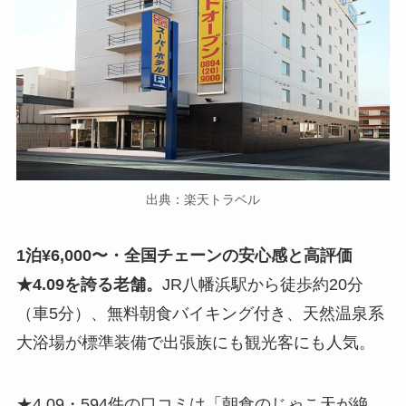
出典：楽天トラベル
1泊¥6,000〜・全国チェーンの安心感と高評価
★4.09を誇る老舗。
JR八幡浜駅から徒歩約20分
（車5分）、無料朝食バイキング付き、天然温泉系
大浴場が標準装備で出張族にも観光客にも人気。
★4.09・594件の口コミは「朝食のじゃこ天が絶