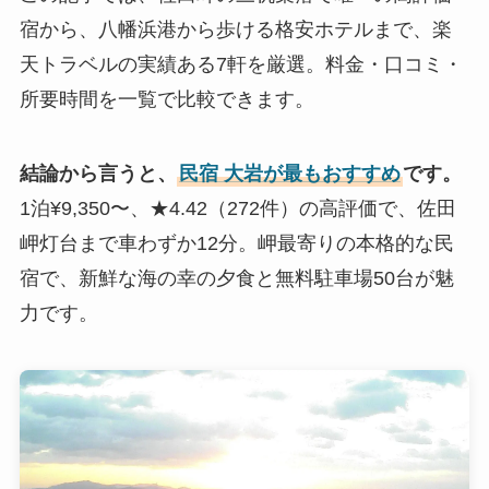
宿から、八幡浜港から歩ける格安ホテルまで、楽
天トラベルの実績ある7軒を厳選。料金・口コミ・
所要時間を一覧で比較できます。
結論から言うと、
民宿 大岩が最もおすすめ
です。
1泊¥9,350〜、★4.42（272件）の高評価で、佐田
岬灯台まで車わずか12分。岬最寄りの本格的な民
宿で、新鮮な海の幸の夕食と無料駐車場50台が魅
力です。