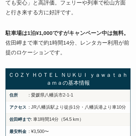
ても安心」と高評価。フェリーや列車で松山方面
と行き来する方に好評です。
駐車場は1泊¥1,000ですがキャンペーン中は無料。
佐田岬まで車で約1時間14分、レンタカー利用が前
提のロケーションです。
ＣＯＺＹ ＨＯＴＥＬ ＮＵＫＵＩ ｙａｗａｔａｈ
ａｍａの基本情報
住所
: 愛媛県八幡浜市2-1-1
アクセス
: JR八幡浜駅より徒歩1分・八幡浜港より車10分
佐田岬まで
: 車1時間14分（54.5 km）
最安料金
: ¥3,500〜