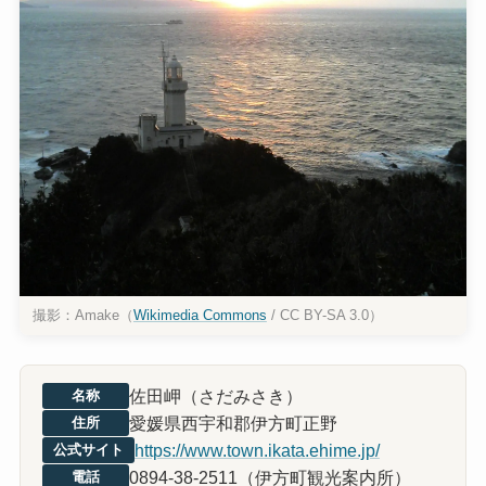
撮影：Amake（
Wikimedia Commons
/ CC BY-SA 3.0）
佐田岬（さだみさき）
名称
愛媛県西宇和郡伊方町正野
住所
https://www.town.ikata.ehime.jp/
公式サイト
0894-38-2511（伊方町観光案内所）
電話