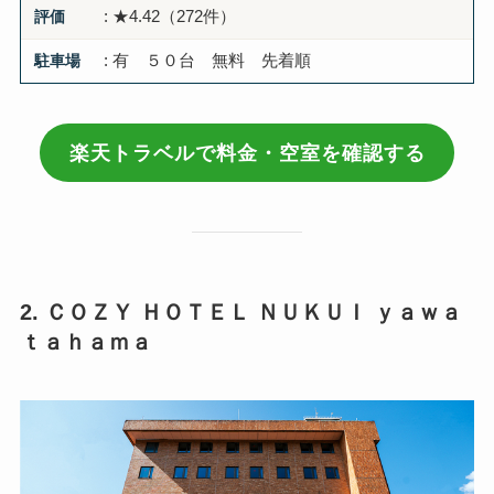
評価
: ★4.42（272件）
駐車場
: 有 ５０台 無料 先着順
楽天トラベルで料金・空室を確認する
2. ＣＯＺＹ ＨＯＴＥＬ ＮＵＫＵＩ ｙａｗａ
ｔａｈａｍａ