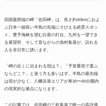
四国最西端の岬「佐田岬」は、長さ約40kmにおよ
ぶ日本一細長い半島の先端にそびえる絶景スポッ
ト。豊予海峡を望む白亜の灯台、九州を一望でき
る展望所、そして昔ながらの漁村集落が、訪れる
人を非日常に誘います。
「岬の近くに泊まれる宿は？」「予算重視で選ぶ
ならどこ？」と迷う方も多いはず。半島の最先端
は宿が少なく、八幡浜港エリアが車30〜60分圏内
の現実的な拠点になります。
この記事では、佐田岬の三机集落で唯一の高評価