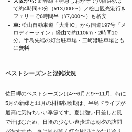
大阪から:
新幹線＋特急しおかぜで八幡浜駅ま
で約4時間30分（¥13,000〜）／松山観光港行き
フェリーで6時間半（¥7,000〜）も格安
車:
松山自動車道「大洲IC」から国道197号「メ
ロディーライン」経由で約110km・2時間10
分。半島先端の灯台駐車場・三崎港駐車場とも
に
無料
ベストシーズンと混雑状況
佐田岬のベストシーズンは4〜6月と9〜11月。特に
5月の新緑と11月の柑橘収穫期は、半島ドライブが
最高に気持ちいい季節です。夏は強い日差しと風
で汗ばむため、日陰の少ない遊歩道は朝夕の訪問
がおすすめ。冬は風が強く灯台周辺はかなり冷え