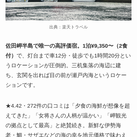
出典：楽天トラベル
佐田岬半島で唯一の高評価宿。1泊¥9,350〜（2食
付）
で、灯台まで車12分・徒歩でも1時間20分とい
うロケーションが圧倒的。三机集落の海辺に建
ち、玄関を出れば目の前が瀬戸内海というロケー
ションです。
★4.42・272件の口コミは「夕食の海鮮が想像を超
えてきた」「女将さんの人柄が温かい」「岬観光
の拠点として最高」と絶賛続き。新鮮な伊勢海
老・鯛・サザエなどの海の幸を地元価格で味わえ