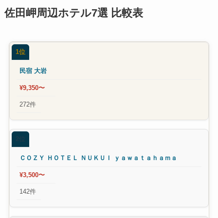
佐田岬周辺ホテル7選 比較表
1位
民宿 大岩
¥9,350〜
272件
2位
ＣＯＺＹ ＨＯＴＥＬ ＮＵＫＵＩ ｙａｗａｔａｈａｍａ
¥3,500〜
142件