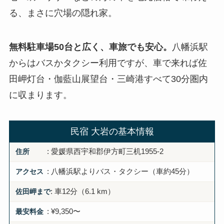
る、まさに穴場の隠れ家。
無料駐車場50台と広く、車旅でも安心。
八幡浜駅
からはバスかタクシー利用ですが、車で来れば佐
田岬灯台・伽藍山展望台・三崎港すべて30分圏内
に収まります。
民宿 大岩の基本情報
住所
: 愛媛県西宇和郡伊方町三机1955-2
アクセス
: 八幡浜駅よりバス・タクシー（車約45分）
佐田岬まで
: 車12分（6.1 km）
最安料金
: ¥9,350〜