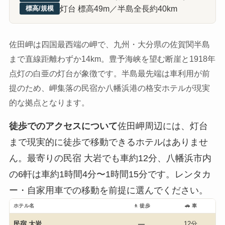
灯台 標高49m／半島全長約40km
標高/規模
佐田岬は四国最西端の岬で、九州・大分県の佐賀関半島
まで直線距離わずか14km。豊予海峡を望む断崖と1918年
点灯の白亜の灯台が象徴です。半島最先端は車利用が前
提のため、岬集落の民宿か八幡浜港の格安ホテルが現実
的な拠点となります。
徒歩でのアクセスについて
佐田岬周辺には、灯台
まで現実的に徒歩で移動できるホテルはありませ
ん。最寄りの民宿 大岩でも車約12分、八幡浜市内
の6軒は車約1時間4分〜1時間15分です。レンタカ
ー・自家用車での移動を前提に選んでください。
ホテル名
🚶 徒歩
🚗 車
民宿 大岩
—
12分