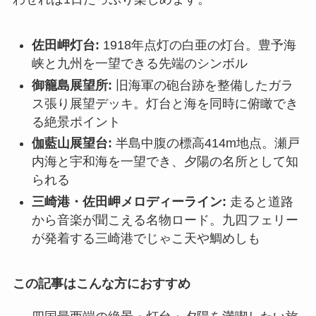
佐田岬灯台:
1918年点灯の白亜の灯台。豊予海
峡と九州を一望できる先端のシンボル
御籠島展望所:
旧海軍の砲台跡を整備したガラ
ス張り展望デッキ。灯台と海を同時に俯瞰でき
る絶景ポイント
伽藍山展望台:
半島中腹の標高414m地点。瀬戸
内海と宇和海を一望でき、夕陽の名所として知
られる
三崎港・佐田岬メロディーライン:
走ると道路
から音楽が聞こえる名物ロード。九四フェリー
が発着する三崎港でじゃこ天や鯛めしも
この記事はこんな方におすすめ