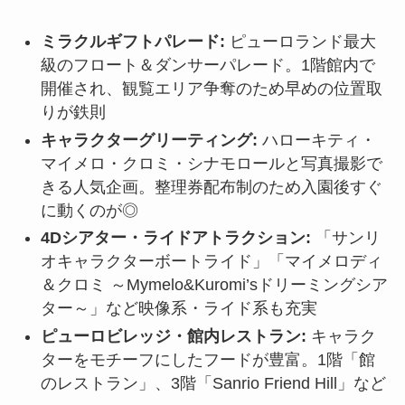
ミラクルギフトパレード:
ピューロランド最大
級のフロート＆ダンサーパレード。1階館内で
開催され、観覧エリア争奪のため早めの位置取
りが鉄則
キャラクターグリーティング:
ハローキティ・
マイメロ・クロミ・シナモロールと写真撮影で
きる人気企画。整理券配布制のため入園後すぐ
に動くのが◎
4Dシアター・ライドアトラクション:
「サンリ
オキャラクターボートライド」「マイメロディ
＆クロミ ～Mymelo&Kuromi’sドリーミングシア
ター～」など映像系・ライド系も充実
ピューロビレッジ・館内レストラン:
キャラク
ターをモチーフにしたフードが豊富。1階「館
のレストラン」、3階「Sanrio Friend Hill」など