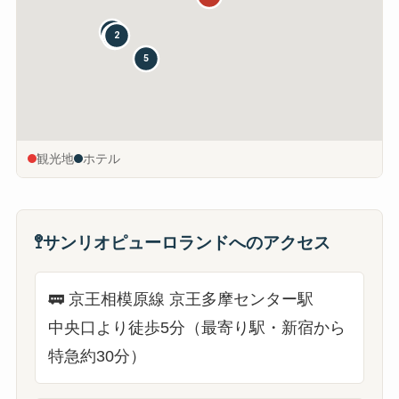
4
2
3
5
観光地
ホテル
🚏
サンリオピューロランドへのアクセス
🚃
京王相模原線 京王多摩センター駅
中央口より徒歩5分（最寄り駅・新宿から
特急約30分）