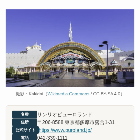
撮影：Kakidai（
Wikimedia Commons
/ CC BY-SA 4.0）
サンリオピューロランド
名称
〒206-8588 東京都多摩市落合1-31
住所
https://www.puroland.jp/
公式サイト
042-339-1111
電話