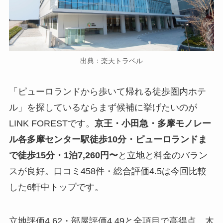
出典：楽天トラベル
「ピューロランドから歩いて帰れる徒歩圏内ホテ
ル」を探しているならまず候補に挙げたいのが
LINK FORESTです。
京王・小田急・多摩モノレー
ル各多摩センター駅徒歩10分・ピューロランドま
で徒歩15分・1泊7,260円〜
と立地と料金のバラン
スが良好。口コミ458件・総合評価4.5は今回比較
した6軒中トップです。
立地評価4.62・部屋評価4.49と全項目で高得点。木