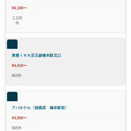
¥4,100〜
2,229
件
3位
東横ＩＮＮ京王線橋本駅北口
¥4,410〜
963件
4位
アパホテル〈相模原 橋本駅前〉
¥4,000〜
565件