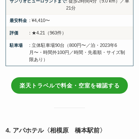
サンリオピューロランドまで
: 徒歩2時間4分（9.0 km）／車
21分
最安料金
: ¥4,410〜
評価
: ★4.21（963件）
駐車場
: 立体駐車場90台（800円〜／泊・2023年6
月〜・時間外100円／時間・先着順・サイズ制
限あり）
楽天トラベルで料金・空室を確認する
4. アパホテル〈相模原 橋本駅前〉