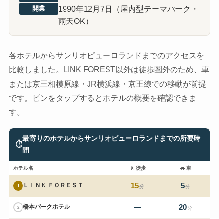
1990年12月7日（屋内型テーマパーク・
開業
雨天OK）
各ホテルからサンリオピューロランドまでのアクセスを
比較しました。LINK FOREST以外は徒歩圏外のため、車
または京王相模原線・JR横浜線・京王線での移動が前提
です。ピンをタップするとホテルの概要を確認できま
す。
最寄りのホテルからサンリオピューロランドまでの所要時
⏱
間
ホテル名
🚶
徒歩
🚗
車
15
5
ＬＩＮＫ ＦＯＲＥＳＴ
1
分
分
—
20
橋本パークホテル
2
分