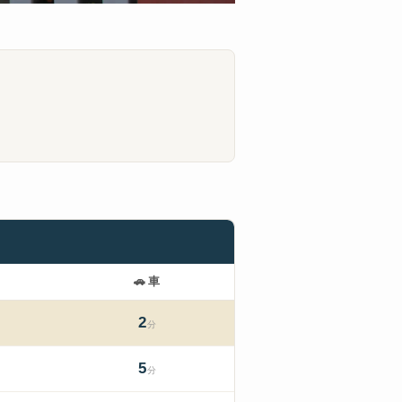
🚗
車
2
分
5
分