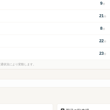
9
分
21
分
8
分
22
分
23
分
⚑
。交通状況により変動します。
1
3
5
2
7
4
6