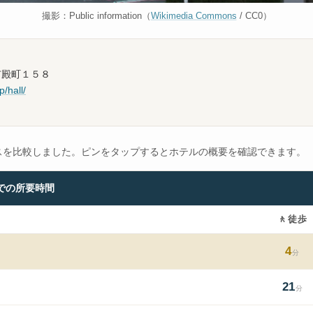
撮影：Public information（
Wikimedia Commons
/ CC0）
江市殿町１５８
/hall/
スを比較しました。ピンをタップするとホテルの概要を確認できます。
での所要時間
🚶
徒歩
4
分
21
分