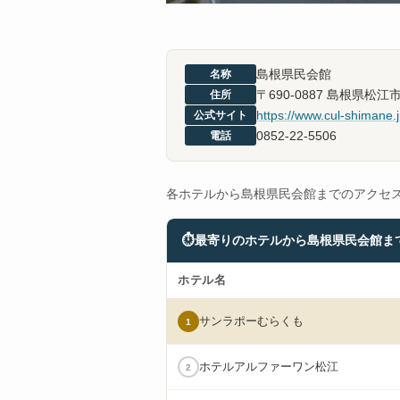
島根県民会館
名称
〒690-0887 島根県松
住所
https://www.cul-shimane.jp
公式サイト
0852-22-5506
電話
各ホテルから島根県民会館までのアクセ
⏱
最寄りのホテルから島根県民会館ま
ホテル名
サンラポーむらくも
1
ホテルアルファーワン松江
2