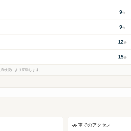
9
分
9
分
5
3
2
6
12
分
1
15
分
★
4
。交通状況により変動します。
🚗
車でのアクセス