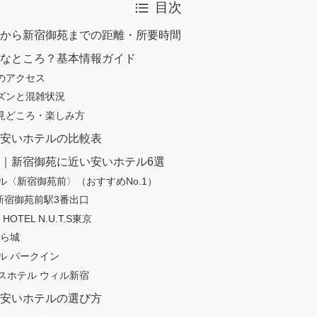
目次
から新宿御苑までの距離・所要時間
なところ？基本情報ガイド
のアクセス
ズンと混雑状況
見どころ・楽しみ方
安いホテルの比較表
｜新宿御苑に近い安いホテル6選
テル〈新宿御苑前〉（おすすめNo.1）
NN新宿御苑前駅3番出口
 HOTEL N.U.T.S東京
くら城
テル パークイン
ンスホテル ウィル新宿
安いホテルの選び方