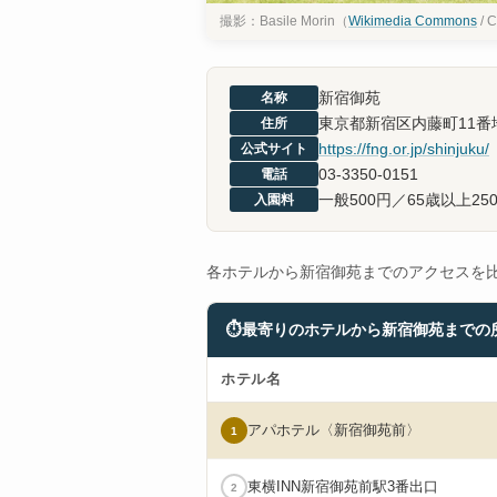
撮影：Basile Morin（
Wikimedia Commons
/ 
新宿御苑
名称
東京都新宿区内藤町11番
住所
https://fng.or.jp/shinjuku/
公式サイト
03-3350-0151
電話
一般500円／65歳以上2
入園料
各ホテルから新宿御苑までのアクセスを
⏱
最寄りのホテルから新宿御苑までの
ホテル名
アパホテル〈新宿御苑前〉
1
東横INN新宿御苑前駅3番出口
2