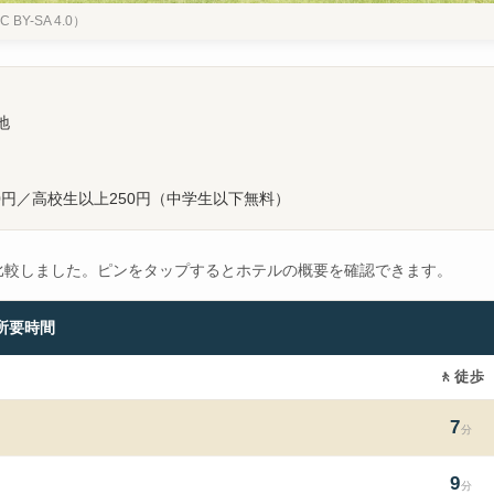
CC BY-SA 4.0）
地
50円／高校生以上250円（中学生以下無料）
比較しました。ピンをタップするとホテルの概要を確認できます。
所要時間
🚶
徒歩
7
分
9
分