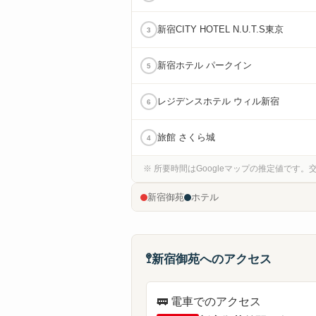
新宿CITY HOTEL N.U.T.S東京
3
新宿ホテル パークイン
5
レジデンスホテル ウィル新宿
6
旅館 さくら城
4
※ 所要時間はGoogleマップの推定値です
新宿御苑
ホテル
🚏
新宿御苑へのアクセス
🚃
電車でのアクセス