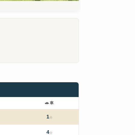
🚗
車
1
分
4
分