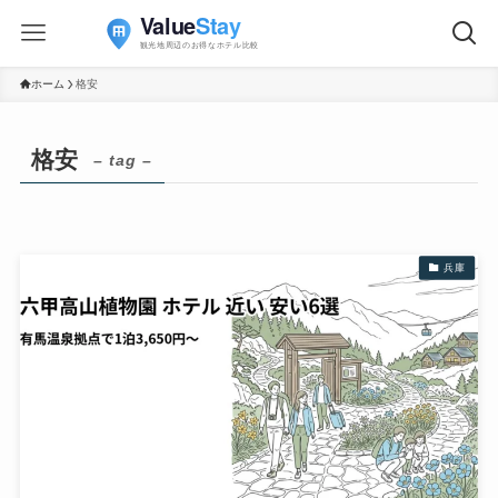
ホーム
格安
格安
– tag –
兵庫