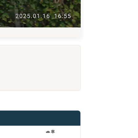
。
🚗
車