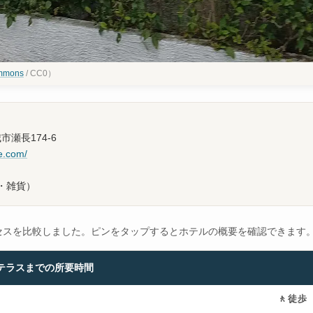
mmons
/ CC0）
城市瀬長174-6
ce.com/
・雑貨）
セスを比較しました。ピンをタップするとホテルの概要を確認できます
テラスまでの所要時間
🚶
徒歩