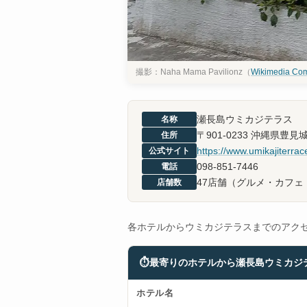
撮影：Naha Mama Pavilionz（
Wikimedia Co
瀬長島ウミカジテラス
名称
〒901-0233 沖縄県豊見
住所
https://www.umikajiterra
公式サイト
098-851-7446
電話
47店舗（グルメ・カフェ
店舗数
各ホテルからウミカジテラスまでのアク
⏱
最寄りのホテルから瀬長島ウミカジ
ホテル名