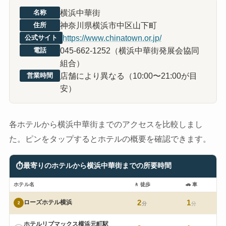
横浜中華街
名称
神奈川県横浜市中区山下町
住所
https://www.chinatown.or.jp/
公式サイト
045-662-1252（横浜中華街発展会協同
電話
組合）
店舗により異なる（10:00〜21:00が目
営業時間
安）
各ホテルから横浜中華街までのアクセスを比較しまし
た。ピンをタップするとホテルの概要を確認できます。
⏱
最寄りのホテルから横浜中華街までの所要時間
ホテル名
🚶
徒歩
🚗
車
2
1
ローズホテル横浜
2
分
分
ホテルリブマックス横浜元町駅