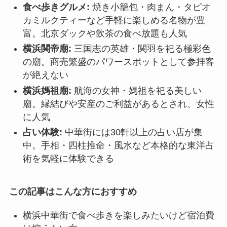
食べ歩きグルメ:
焼き小籠包・肉まん・タピオ
カミルクティーなど手軽に楽しめる名物が豊
富。北京ダックや飲茶の食べ放題も人気
横浜関帝廟:
三国志の英雄・関羽を祀る極彩色
の廟。商売繁盛のパワースポットとして参拝客
が絶えない
横浜媽祖廟:
航海の女神・媽祖を祀る美しい
廟。縁結びや安産のご利益があるとされ、女性
に人気
占い体験:
中華街には30軒以上の占い店が集
中。手相・四柱推命・風水など本格的な東洋占
術を気軽に体験できる
この記事はこんな方におすすめ
横浜中華街で食べ歩きを楽しみたいけど宿泊費