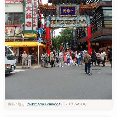
撮影：螺钉（
Wikimedia Commons
/ CC BY-SA 3.0）