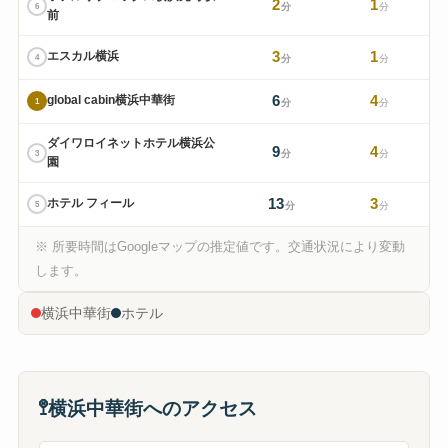
2
1
6
分
分
前
3
1
エスカル横浜
4
分
分
6
4
global cabin横浜中華街
1
分
分
ダイワロイネットホテル横浜公
9
4
3
分
分
園
13
3
ホテル フィール
5
分
分
※ 所要時間はGoogleマップの推定値です。交通状況により変動
🏮
します。
2
横浜中華街
ホテル
4
6
1
🚏
横浜中華街へのアクセス
5