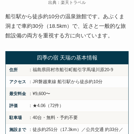
出典：楽天トラベル
船引駅から徒歩約10分の温泉旅館です。あぶくま
洞まで車約30分（18.5km）で、近さと一般的な旅
館設備の両方を重視する方に向いています。
四季の宿 天瑞の基本情報
住所
：福島県田村市船引町船引字馬場川原20-9
アクセス
：JR磐越東線 船引駅から徒歩約10分
最安料金
：¥9,600〜
評価
：★4.06（72件）
駐車場
：40台・無料・予約不要
施設まで
：徒歩約251分（17.3km）／公共交通 約33分／