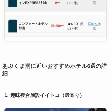
5位
インEXPRESS郡山
0〜
082件）
認
コンフォートホテル
★4.10（5,
詳細を確
6位
¥8,600〜
郡山
627件）
認
あぶくま洞に近いおすすめホテル6選の詳
細
1. 趣味複合施設イイトコ（最寄り）