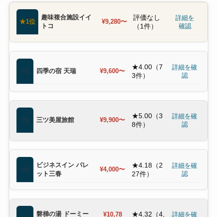
趣味複合施設イイ
評価なし
詳細を
★1位
¥9,280〜
トコ
（1件）
確認
★4.00（7
詳細を確
2位
四季の宿 天瑞
¥9,600〜
3件）
認
★5.00（3
詳細を確
3位
三ツ美屋旅館
¥9,900〜
8件）
認
ビジネスイン パレ
★4.18（2
詳細を確
4位
¥4,000〜
ット三春
27件）
認
磐梯の湯 ドーミー
★4.32（4,
¥10,78
詳細を確