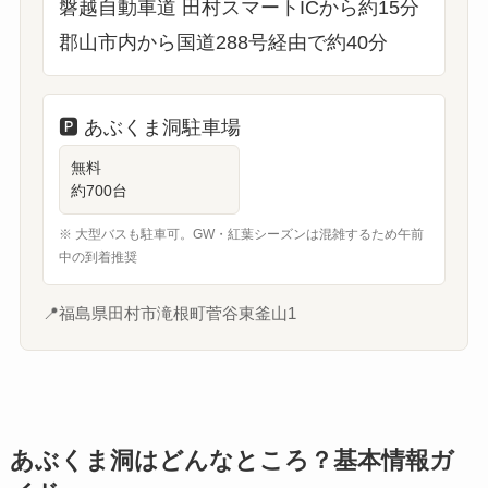
磐越自動車道 田村スマートICから約15分
郡山市内から国道288号経由で約40分
🅿️
あぶくま洞駐車場
無料
約700台
※ 大型バスも駐車可。GW・紅葉シーズンは混雑するため午前
中の到着推奨
📍
福島県田村市滝根町菅谷東釜山1
あぶくま洞はどんなところ？基本情報ガ