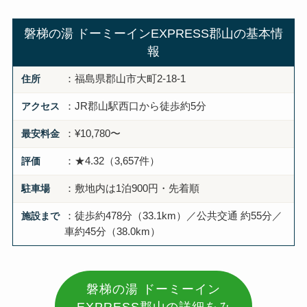
磐梯の湯 ドーミーインEXPRESS郡山の基本情
報
住所
：福島県郡山市大町2-18-1
アクセス
：JR郡山駅西口から徒歩約5分
最安料金
：¥10,780〜
評価
：★4.32（3,657件）
駐車場
：敷地内は1泊900円・先着順
施設まで
：徒歩約478分（33.1km）／公共交通 約55分／
車約45分（38.0km）
磐梯の湯 ドーミーイン
EXPRESS郡山の詳細をみ