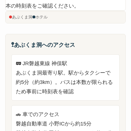
本の時刻表をご確認ください。
★
3
4
5
6
2
1
あぶくま洞
ホテル
趣味複合施設イイトコ
¥9,280〜
🚶徒歩131分（8.7km） / 🚌公共交通— / 🚗車16
分（9.6km）
🚏
あぶくま洞へのアクセス
🚃
JR磐越東線 神俣駅
あぶくま洞最寄り駅。駅からタクシーで
約5分（約3km）。バスは本数が限られる
ため事前に時刻表を確認
🚗
車でのアクセス
磐越自動車道 小野ICから約15分