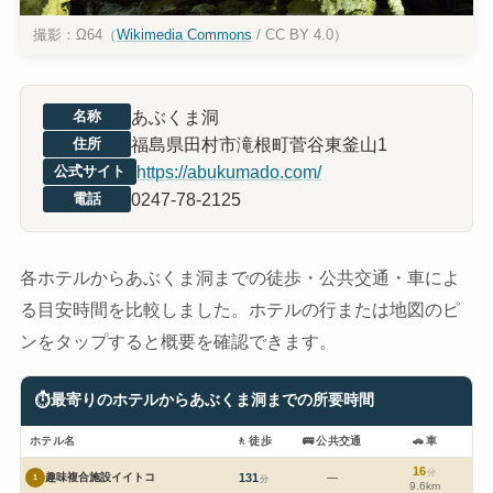
撮影：Ω64（
Wikimedia Commons
/ CC BY 4.0）
あぶくま洞
名称
福島県田村市滝根町菅谷東釜山1
住所
https://abukumado.com/
公式サイト
0247-78-2125
電話
各ホテルからあぶくま洞までの徒歩・公共交通・車によ
る目安時間を比較しました。ホテルの行または地図のピ
ンをタップすると概要を確認できます。
⏱
最寄りのホテルからあぶくま洞までの所要時間
ホテル名
🚶
徒歩
🚌
公共交通
🚗
車
16
分
趣味複合施設イイトコ
131
—
1
分
9.6km