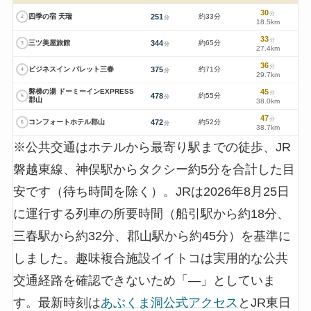
30
分
四季の宿 天瑞
251
約33分
2
分
18.5km
33
分
三ツ美屋旅館
344
約65分
3
分
27.4km
36
分
ビジネスイン パレット三春
375
約71分
4
分
29.7km
磐梯の湯 ドーミーインEXPRESS
45
分
478
約55分
5
分
郡山
38.0km
47
分
コンフォートホテル郡山
472
約52分
6
分
38.7km
※公共交通はホテルから最寄り駅までの徒歩、JR
磐越東線、神俣駅からタクシー約5分を合計した目
安です（待ち時間を除く）。JRは2026年8月25日
に運行する列車の所要時間（船引駅から約18分、
三春駅から約32分、郡山駅から約45分）を基準に
しました。趣味複合施設イイトコは実用的な公共
交通経路を確認できないため「—」としていま
す。最新時刻は
あぶくま洞公式アクセス
とJR東日