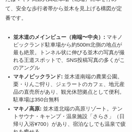
て、安全な歩行者帯から並木を見上げる構図が定
番です。
並木道のメインビュー（南端〜中央）:
マキノ
ピックランド駐車場から約500m北側の地点が
最も絶景。トンネル状に伸びる並木の写真が撮
れる王道スポットで、SNS投稿写真の多くがこ
のアングル
マキノピックランド:
並木道南端の農業公園。
栗・りんご狩り、ジェラートのカフェ、地元産
品の直売所があり、観光休憩拠点として便利。
駐車場は350台無料
マキノ高原:
並木道北端の高原リゾート。テン
トサウナ・キャンプ・温泉施設「さらさ」（日
帰り入浴¥700）があり、宿泊なしでも温泉で疲
れを癒せる