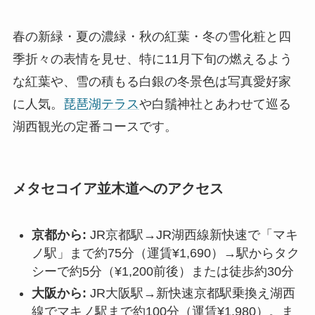
春の新緑・夏の濃緑・秋の紅葉・冬の雪化粧と四
季折々の表情を見せ、特に11月下旬の燃えるよう
な紅葉や、雪の積もる白銀の冬景色は写真愛好家
に人気。
琵琶湖テラス
や白鬚神社とあわせて巡る
湖西観光の定番コースです。
メタセコイア並木道へのアクセス
京都から:
JR京都駅→JR湖西線新快速で「マキ
ノ駅」まで約75分（運賃¥1,690）→駅からタク
シーで約5分（¥1,200前後）または徒歩約30分
大阪から:
JR大阪駅→新快速京都駅乗換え湖西
線でマキノ駅まで約100分（運賃¥1,980）。ま