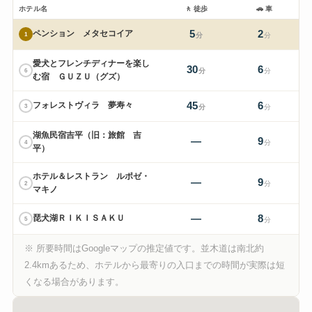
ホテル名
🚶
徒歩
🚗
車
5
2
ペンション メタセコイア
1
分
分
愛犬とフレンチディナーを楽し
30
6
6
分
分
む宿 ＧＵＺＵ（グズ）
45
6
フォレストヴィラ 夢寿々
3
分
分
湖魚民宿吉平（旧：旅館 吉
—
9
4
分
平）
ホテル＆レストラン ルポゼ・
—
9
2
分
マキノ
—
8
琵犬湖ＲＩＫＩＳＡＫＵ
5
分
※ 所要時間はGoogleマップの推定値です。並木道は南北約
2.4kmあるため、ホテルから最寄りの入口までの時間が実際は短
くなる場合があります。