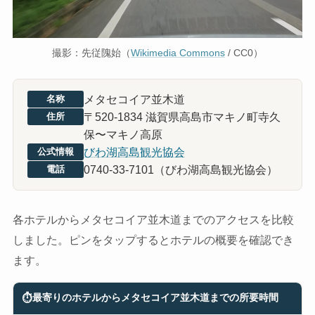
撮影：先従隗始（
Wikimedia Commons
/ CC0）
メタセコイア並木道
名称
〒520-1834 滋賀県高島市マキノ町寺久
住所
保〜マキノ高原
びわ湖高島観光協会
公式情報
0740-33-7101（びわ湖高島観光協会）
電話
各ホテルからメタセコイア並木道までのアクセスを比較
しました。ピンをタップするとホテルの概要を確認でき
ます。
⏱
最寄りのホテルからメタセコイア並木道までの所要時間