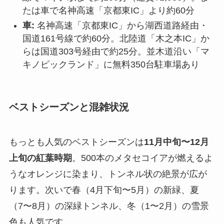
たは車で名神高速「京都東IC」より約60分
車:
名神高速「京都東IC」から湖西道路経由・
国道161号線で約60分。北陸道「木之本IC」か
らは国道303号経由で約25分。並木道沿い「マ
キノピックランド」に無料350台駐車場あり
ベストシーズンと混雑状況
もっとも人気のベストシーズンは
11月中旬〜12月
上旬の紅葉時期
。500本のメタセコイアが燃えるよ
うなオレンジに染まり、トンネル状の絶景が広が
ります。次いで春（4月下旬〜5月）の新緑、夏
（7〜8月）の深緑トンネル、冬（1〜2月）の雪景
色も人気です。