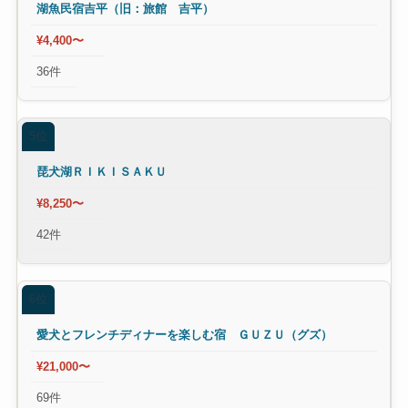
湖魚民宿吉平（旧：旅館 吉平）
¥4,400〜
36件
5位
琵犬湖ＲＩＫＩＳＡＫＵ
¥8,250〜
42件
6位
愛犬とフレンチディナーを楽しむ宿 ＧＵＺＵ（グズ）
¥21,000〜
69件