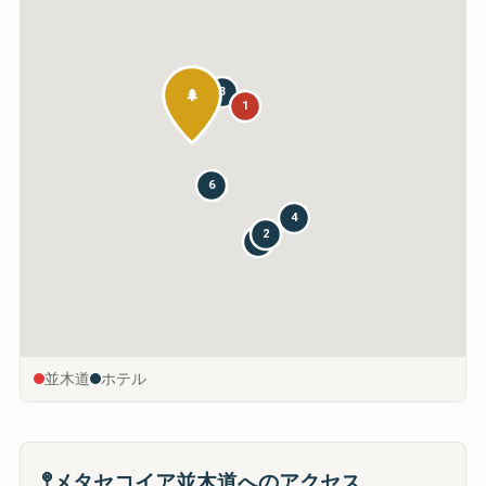
3
🌲
1
6
4
2
5
並木道
ホテル
🚏
メタセコイア並木道へのアクセス