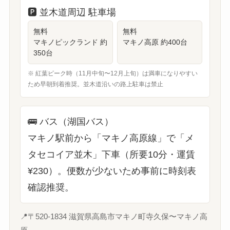
🅿️
並木道周辺 駐車場
無料
無料
マキノピックランド 約
マキノ高原 約400台
350台
※ 紅葉ピーク時（11月中旬〜12月上旬）は満車になりやすい
ため早朝到着推奨。並木道沿いの路上駐車は禁止
🚌
バス（湖国バス）
マキノ駅前から「マキノ高原線」で「メ
タセコイア並木」下車（所要10分・運賃
¥230）。便数が少ないため事前に時刻表
確認推奨。
📍
〒520-1834 滋賀県高島市マキノ町寺久保〜マキノ高