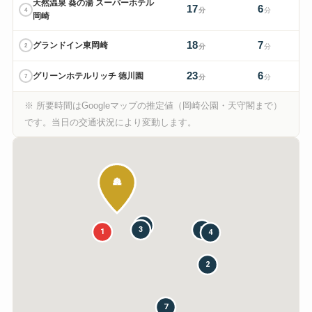
天然温泉 葵の湯 スーパーホテル
17
6
4
分
分
岡崎
18
7
グランドイン東岡崎
2
分
分
23
6
グリーンホテルリッチ 徳川園
7
分
分
※ 所要時間はGoogleマップの推定値（岡崎公園・天守閣まで）
です。当日の交通状況により変動します。
🏯
6
3
5
1
4
2
7