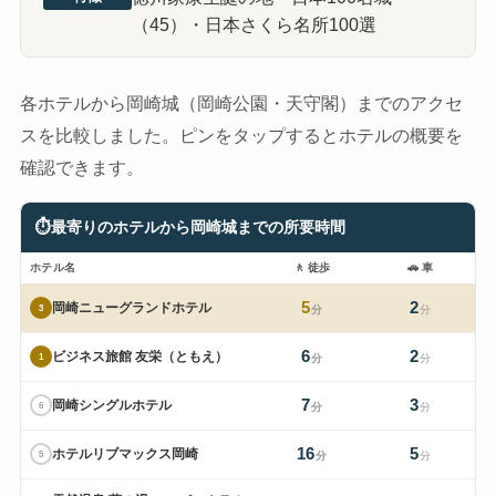
（45）・日本さくら名所100選
各ホテルから岡崎城（岡崎公園・天守閣）までのアクセ
スを比較しました。ピンをタップするとホテルの概要を
確認できます。
⏱
最寄りのホテルから岡崎城までの所要時間
ホテル名
🚶
徒歩
🚗
車
5
2
岡崎ニューグランドホテル
3
分
分
6
2
ビジネス旅館 友栄（ともえ）
1
分
分
7
3
岡崎シングルホテル
6
分
分
16
5
ホテルリブマックス岡崎
5
分
分